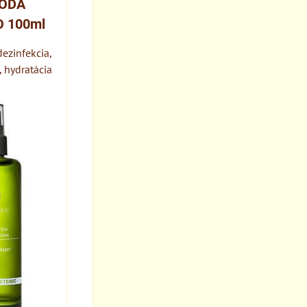
VODA
O 100ml
dezinfekcia,
, hydratácia