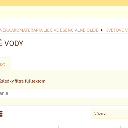
VERA AROMATERAPIA LIEČIVÉ ESENCIÁLNE OLEJE
KVETOVÉ 
É VODY
ext
sledky filtra fulltextom
Názov
am
abuľka