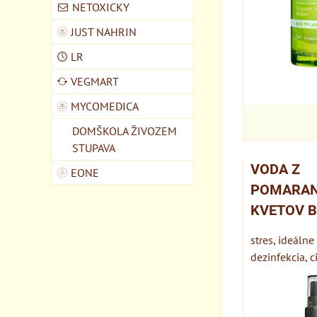
NETOXICKY
JUST NAHRIN
LR
VEGMART
MYCOMEDICA
DOMŠKOLA ŽIVOZEM
STUPAVA
VODA Z
EONE
POMARA
KVETOV B
stres, ideálne
dezinfekcia, ci