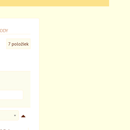
VODY
7
položiek