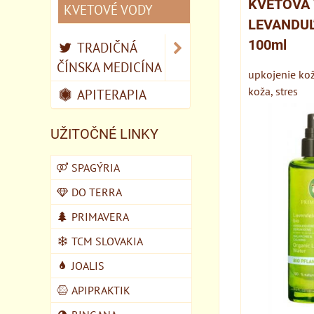
KVETOVÁ
KVETOVÉ VODY
LEVANDUĽ
100ml
TRADIČNÁ
ČÍNSKA MEDICÍNA
upkojenie kož
koža, stres
APITERAPIA
UŽITOČNÉ LINKY
SPAGÝRIA
DO TERRA
PRIMAVERA
TCM SLOVAKIA
JOALIS
APIPRAKTIK