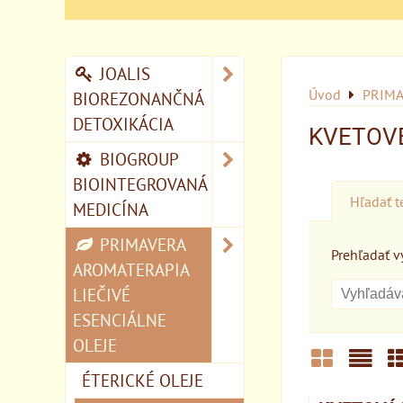
JOALIS
Úvod
PRIMA
BIOREZONANČNÁ
DETOXIKÁCIA
KVETOV
BIOGROUP
BIOINTEGROVANÁ
Hľadať t
MEDICÍNA
PRIMAVERA
Prehľadať vý
AROMATERAPIA
LIEČIVÉ
ESENCIÁLNE
OLEJE
ÉTERICKÉ OLEJE
Mriežka
Zozn
T