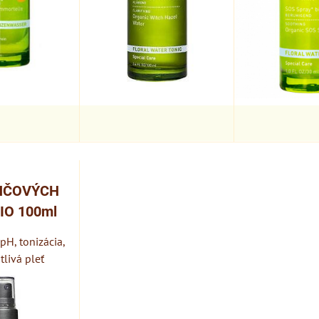
NČOVÝCH
IO 100ml
 pH, tonizácia,
tlivá pleť