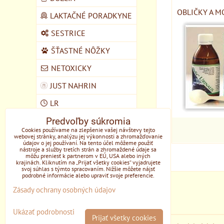
OBLIČKY A M
LAKTAČNÉ PORADKYNE
SESTRICE
ŠŤASTNÉ NÔŽKY
NETOXICKY
JUST NAHRIN
LR
Predvoľby súkromia
VEGMART
Cookies používame na zlepšenie vašej návštevy tejto
webovej stránky, analýzu jej výkonnosti a zhromažďovanie
MYCOMEDICA
údajov o jej používaní. Na tento účel môžeme použiť
nástroje a služby tretích strán a zhromaždené údaje sa
DOMŠKOLA ŽIVOZEM
môžu preniesť k partnerom v EÚ, USA alebo iných
krajinách. Kliknutím na „Prijať všetky cookies“ vyjadrujete
STUPAVA
svoj súhlas s týmto spracovaním. Nižšie môžete nájsť
podrobné informácie alebo upraviť svoje preferencie.
EONE
Zásady ochrany osobných údajov
Ukázať podrobnosti
Prijať všetky cookies