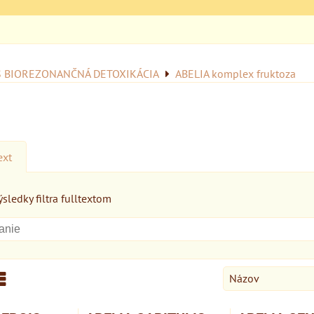
S BIOREZONANČNÁ DETOXIKÁCIA
ABELIA komplex fruktoza
ext
sledky filtra fulltextom
Názov
am
abuľka