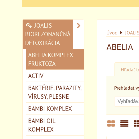
JOALIS
Úvod
JOALI
BIOREZONANČNÁ
DETOXIKÁCIA
ABELIA
ABELIA KOMPLEX
FRUKTOZA
Hľadať t
ACTIV
BAKTÉRIE, PARAZITY,
Prehľadať vý
VÍRUSY, PLESNE
BAMBI KOMPLEX
BAMBI OIL
KOMPLEX
Mriežka
Zozn
T