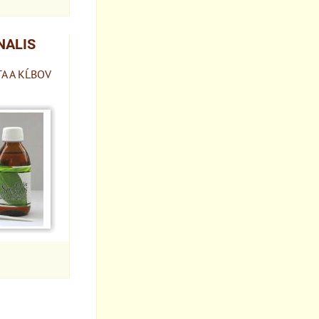
NALIS
A A KĹBOV