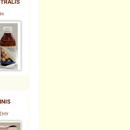
NTRALIS
ÉM
NNIS
LÉMY