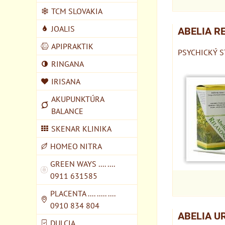
TCM SLOVAKIA
JOALIS
ABELIA R
APIPRAKTIK
PSYCHICKÝ ST
RINGANA
IRISANA
AKUPUNKTÚRA
BALANCE
SKENAR KLINIKA
HOMEO NITRA
GREEN WAYS .... ....
0911 631585
PLACENTA .... ..... ....
0910 834 804
ABELIA U
DULCIA