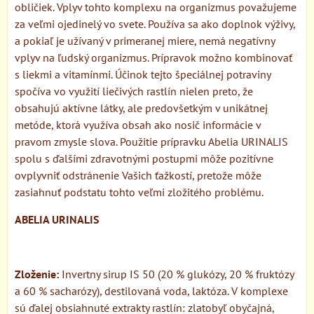
obličiek. Vplyv tohto komplexu na organizmus považujeme
za veľmi ojedinelý vo svete. Používa sa ako doplnok výživy,
a pokiaľ je užívaný v primeranej miere, nemá negatívny
vplyv na ľudský organizmus. Prípravok možno kombinovať
s liekmi a vitamínmi. Účinok tejto špeciálnej potraviny
spočíva vo využití liečivých rastlín nielen preto, že
obsahujú aktívne látky, ale predovšetkým v unikátnej
metóde, ktorá využíva obsah ako nosič informácie v
pravom zmysle slova. Použitie prípravku Abelia URINALIS
spolu s ďalšími zdravotnými postupmi môže pozitívne
ovplyvniť odstránenie Vašich ťažkostí, pretože môže
zasiahnuť podstatu tohto veľmi zložitého problému.
ABELIA URINALIS
Zloženie:
Invertny sirup IS 50 (20 % glukózy, 20 % fruktózy
a 60 % sacharózy), destilovaná voda, laktóza. V komplexe
sú ďalej obsiahnuté extrakty rastlín: zlatobyľ obyčajná,