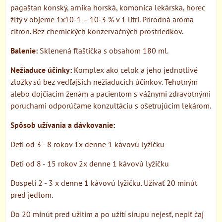
pagaštan konský, arnika horská, komonica lekárska, horec
žltý v objeme 1x10-1 – 10-3 % v 1 litri. Prírodná aróma
citrón. Bez chemických konzervačných prostriedkov.
Balenie:
Sklenená fľaštička s obsahom 180 ml.
Nežiaduce účinky:
Komplex ako celok a jeho jednotlivé
zložky sú bez vedľajších nežiaducich účinkov. Tehotným
alebo dojčiacim ženám a pacientom s vážnymi zdravotnými
poruchami odporúčame konzultáciu s ošetrujúcim lekárom.
Spôsob užívania a dávkovanie:
Deti od 3 - 8 rokov 1x denne 1 kávovú lyžičku
Deti od 8 - 15 rokov 2x denne 1 kávovú lyžičku
Dospelí 2 - 3 x denne 1 kávovú lyžičku. Užívať 20 minút
pred jedlom.
Do 20 minút pred užitím a po užití sirupu nejesť, nepiť čaj