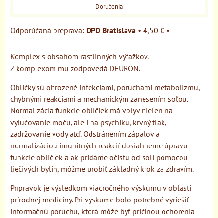
Doručenia
DPD Bratislava
•
4,50 €
•
Komplex s obsahom rastlinných výťažkov.
Z komplexom mu zodpovedá DEURON.
Obličky sú ohrozené infekciami, poruchami metabolizmu,
chybnými reakciami a mechanickým zanesením soľou.
Normalizácia funkcie obličiek má vplyv nielen na
vylučovanie moču, ale i na psychiku, krvný tlak,
zadržovanie vody atď. Odstránením zápalov a
normalizáciou imunitných reakcií dosiahneme úpravu
funkcie obličiek a ak pridáme očistu od solí pomocou
liečivých bylín, môžme urobiť základný krok za zdravím.
Prípravok je výsledkom viacročného výskumu v oblasti
prírodnej medicíny. Pri výskume bolo potrebné vyriešiť
informačnú poruchu, ktorá môže byť príčinou ochorenia