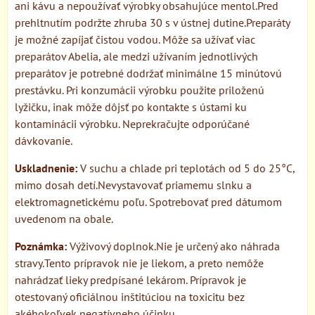
ani kávu a nepoužívať výrobky obsahujúce mentol.Pred
prehltnutím podržte zhruba 30 s v ústnej dutine.Preparáty
je možné zapíjať čistou vodou. Môže sa užívať viac
preparátov Abelia, ale medzi užívaním jednotlivých
preparátov je potrebné dodržať minimálne 15 minútovú
prestávku. Pri konzumácii výrobku použite priloženú
lyžičku, inak môže dôjsť po kontakte s ústami ku
kontaminácii výrobku. Neprekračujte odporúčané
dávkovanie.
Uskladnenie:
V suchu a chlade pri teplotách od 5 do 25°C,
mimo dosah detí.Nevystavovať priamemu slnku a
elektromagnetickému poľu. Spotrebovať pred dátumom
uvedenom na obale.
Poznámka:
Výživový doplnok.Nie je určený ako náhrada
stravy.Tento prípravok nie je liekom, a preto nemôže
nahrádzať lieky predpísané lekárom. Prípravok je
otestovaný oficiálnou inštitúciou na toxicitu bez
akéhokoľvek negatívneho účinku.