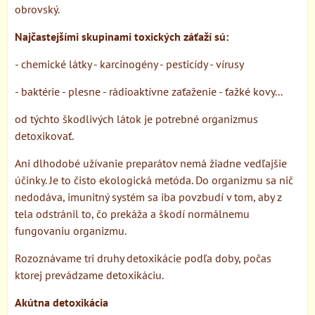
obrovský.
Najčastejšími skupinami toxických záťaží sú:
- chemické látky - karcinogény - pesticídy - vírusy
- baktérie - plesne - rádioaktívne zaťaženie - ťažké kovy...
od týchto škodlivých látok je potrebné organizmus
detoxikovať.
Ani dlhodobé užívanie preparátov nemá žiadne vedľajšie
účinky. Je to čisto ekologická metóda. Do organizmu sa nič
nedodáva, imunitný systém sa iba povzbudí v tom, aby z
tela odstránil to, čo prekáža a škodí normálnemu
fungovaniu organizmu.
Rozoznávame tri druhy detoxikácie podľa doby, počas
ktorej prevádzame detoxikáciu.
Akútna detoxikácia