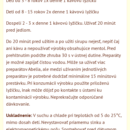
Deti od 3 - 8 rokov 1x denne 1 kávovú lyžičku
Deti od 8 - 15 rokov 2x denne 1 kávovú lyžičku
Dospelí 2 - 3 x denne 1 kávovú lyžičku. Užívať 20 minút
pred jedlom.
Do 20 minút pred užitím a po užití sirupu nejesť, nepiť čaj
ani kávu a nepoužívať výrobky obsahujúce mentol. Pred
prehltnutím podržte zhruba 30 s v ústnej dutine. Preparáty
je možné zapíjať čistou vodou. Môže sa užívať viac
preparátov Abelia, ale medzi užívaním jednotlivých
preparátov je potrebné dodržať minimálne 15 minútovú
prestávku. Pri konzumácii výrobku použite priloženú
lyžičku, inak môže dôjsť po kontakte s ústami ku
kontaminácii výrobku. Neprekračujte odporúčané
dávkovanie.
Uskladnenie:
V suchu a chlade pri teplotách od 5 do 25°C,
mimo dosah detí. Nevystavovať priamemu slnku a
elektromagnetickému poľu. Spotrebovať pred dátumom