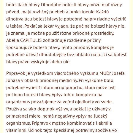
bolestiach hlavy. Dlhodobé bolesti hlavy môžu mať rôzny
pôvod, majú rozličný priebeh a umiestnenie. Každú
dlhotrvajúcu bolesť hlavy je potrebné najprv riadne vyšetriť
u lekára. Pokiaľ sa lekár vyjadrí, že príčina bolestí hlavy nie
je známa, je možné použiť rôzne prírodné prostriedky.
Abelia CAPITULIS zohľadňuje rozdielne príčiny
spôsobujúce bolesti hlavy. Tento prírodný komplex je
potrebné užívať dlhodobejšie bez ohľadu na to, či sa bolesť
hlavy práve vyskytuje alebo nie.
Prípravok je výsledkom viacročného výskumu MUDr. Josefa
Jonáša v oblasti prírodnej medicíny. Pri výskume bolo
potrebné vyriešiť informačnú poruchu, ktorá môže byť
príčinou bolesti hlavy. Vplyv tohto komplexu na
organizmus považujeme za veľmi ojedinelý vo svete.
Používa sa ako doplnok výživy, a pokiaľ je užívaný v
primeranej miere, nemá negatívny vplyv na ľudský
organizmus. Prípravok možno kombinovať s liekmi a
vitamínmi. Účinok tejto špeciálnej potraviny spočíva vo