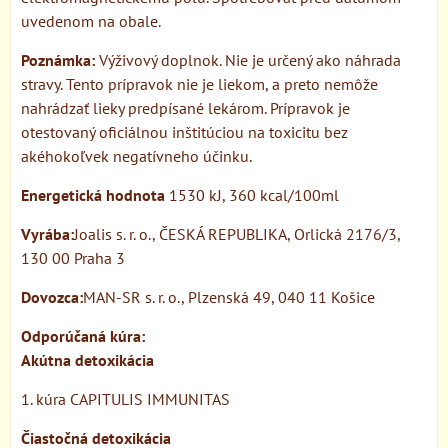
uvedenom na obale.
Poznámka:
Výživový doplnok. Nie je určený ako náhrada
stravy. Tento prípravok nie je liekom, a preto nemôže
nahrádzať lieky predpísané lekárom. Prípravok je
otestovaný oficiálnou inštitúciou na toxicitu bez
akéhokoľvek negatívneho účinku.
Energetická hodnota
1530 kJ, 360 kcal/100ml
Vyrába:
Joalis s. r. o., ČESKÁ REPUBLIKA, Orlická 2176/3,
130 00 Praha 3
Dovozca:
MAN-SR s. r. o., Plzenská 49, 040 11 Košice
Odporúčaná kúra:
Akútna detoxikácia
1. kúra CAPITULIS IMMUNITAS
Čiastočná detoxikácia