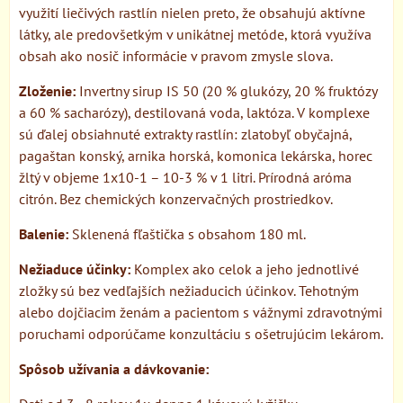
využití liečivých rastlín nielen preto, že obsahujú aktívne
látky, ale predovšetkým v unikátnej metóde, ktorá využíva
obsah ako nosič informácie v pravom zmysle slova.
Zloženie:
Invertny sirup IS 50 (20 % glukózy, 20 % fruktózy
a 60 % sacharózy), destilovaná voda, laktóza. V komplexe
sú ďalej obsiahnuté extrakty rastlín: zlatobyľ obyčajná,
pagaštan konský, arnika horská, komonica lekárska, horec
žltý v objeme 1x10-1 – 10-3 % v 1 litri. Prírodná aróma
citrón. Bez chemických konzervačných prostriedkov.
Balenie:
Sklenená fľaštička s obsahom 180 ml.
Nežiaduce účinky:
Komplex ako celok a jeho jednotlivé
zložky sú bez vedľajších nežiaducich účinkov. Tehotným
alebo dojčiacim ženám a pacientom s vážnymi zdravotnými
poruchami odporúčame konzultáciu s ošetrujúcim lekárom.
Spôsob užívania a dávkovanie: