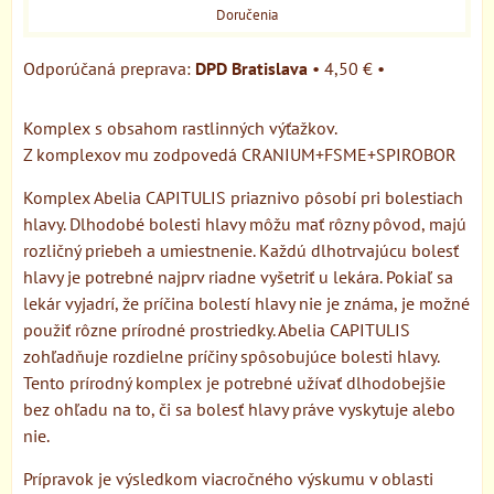
Doručenia
DPD Bratislava
•
4,50 €
•
Komplex s obsahom rastlinných výťažkov.
Z komplexov mu zodpovedá CRANIUM+FSME+SPIROBOR
Komplex Abelia CAPITULIS priaznivo pôsobí pri bolestiach
hlavy. Dlhodobé bolesti hlavy môžu mať rôzny pôvod, majú
rozličný priebeh a umiestnenie. Každú dlhotrvajúcu bolesť
hlavy je potrebné najprv riadne vyšetriť u lekára. Pokiaľ sa
lekár vyjadrí, že príčina bolestí hlavy nie je známa, je možné
použiť rôzne prírodné prostriedky. Abelia CAPITULIS
zohľadňuje rozdielne príčiny spôsobujúce bolesti hlavy.
Tento prírodný komplex je potrebné užívať dlhodobejšie
bez ohľadu na to, či sa bolesť hlavy práve vyskytuje alebo
nie.
Prípravok je výsledkom viacročného výskumu v oblasti