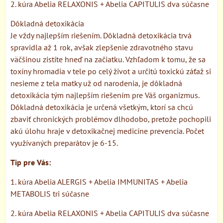
2. kúra Abelia RELAXONIS + Abelia CAPITULIS dva súčasne
Dôkladná detoxikácia
Je vždy najlepším riešením. Dôkladná detoxikácia trvá
spravidla až 1 rok, avšak zlepšenie zdravotného stavu
väčšinou zistíte hneď na začiatku. Vzhľadom k tomu, že sa
toxíny hromadia v tele po celý život a určitú toxickú záťaž si
nesieme z tela matky už od narodenia, je dôkladná
detoxikácia tým najlepším riešením pre Váš organizmus.
Dôkladná detoxikácia je určená všetkým, ktorí sa chcú
zbaviť chronických problémov dlhodobo, pretože pochopili
akú úlohu hraje v detoxikačnej medicíne prevencia. Počet
využívaných preparátov je 6-15.
Tip pre Vás:
1. kúra Abelia ALERGIS + Abelia IMMUNITAS + Abelia
METABOLIS tri súčasne
2. kúra Abelia RELAXONIS + Abelia CAPITULIS dva súčasne