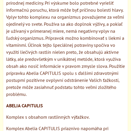
prírodnej medicíny. Pri výskume bolo potrebné vyriešiť
informačnú poruchu, ktorá môže byť príčinou bolesti hlavy.
Vplyv tohto komplexu na organizmus považujeme za veľmi
ojedinelý vo svete. Používa sa ako doplnok výživy, a pokiaľ
je užívaný v primeranej miere, nemá negatívny vplyv na
ľudský organizmus. Prípravok možno kombinovať s liekmi a
vitamínmi. Účinok tejto špeciálnej potraviny spočíva vo
využití liečivých rastlín nielen preto, že obsahujú aktívne
látky, ale predovšetkým v unikátnej metóde, ktorá využíva
obsah ako nosič informácie v pravom zmysle slova. Použitie
prípravku Abelia CAPITULIS spolu s ďalšími zdravotnými
postupmi pozitívne ovplyvní odstránenie Vašich ťažkostí,
pretože môže zasiahnuť podstatu tohto veľmi zložitého
problému.
ABELIA CAPITULIS
Komplex s obsahom rastlinných výťažkov.
Komplex Abelia CAPITULIS priaznivo napomáha pri