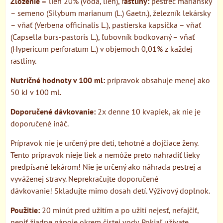
Zloženie –
lieh 20% (voda, lieh), r
astliny:
pestrec mariánsky
– semeno (Silybum marianum (L.) Gaetn.), železník lekársky
– vňať (Verbena officinalis L.), pastierska kapsička – vňať
(Capsella burs-pastoris L.), ľubovník bodkovaný – vňať
(Hypericum perforatum L.) v objemoch 0,01% z každej
rastliny.
Nutričné hodnoty v 100 ml:
prípravok obsahuje menej ako
50 kJ v 100 ml.
Doporučené dávkovanie:
2x denne 10 kvapiek, ak nie je
doporučené ináč.
Prípravok nie je určený pre deti, tehotné a dojčiace ženy.
Tento prípravok nieje liek a nemôže preto nahradiť lieky
predpísané lekárom! Nie je určený ako náhrada pestrej a
vyváženej stravy. Neprekračujte doporučené
dávkovanie! Skladujte mimo dosah detí. Výživový doplnok.
Použitie:
20 minút pred užitím a po užití nejesť, nefajčiť,
nepiť žiadne nápoje okrem čistej vody. Pokiaľ užívate