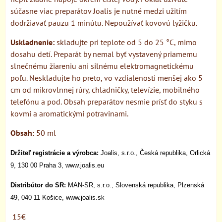
súčasne viac preparátov Joalis je nutné medzi užitím
dodržiavať pauzu 1 minútu. Nepoužívať kovovú lyžičku.
Uskladnenie:
skladujte pri teplote od 5 do 25 °C, mimo
dosahu detí. Preparát by nemal byť vystavený priamemu
slnečnému žiareniu ani silnému elektromagnetickému
poľu. Neskladujte ho preto, vo vzdialenosti menšej ako 5
cm od mikrovlnnej rúry, chladničky, televízie, mobilného
telefónu a pod. Obsah preparátov nesmie prísť do styku s
kovmi a aromatickými potravinami.
Obsah:
50 ml
Držiteľ registrácie a výrobca:
Joalis, s.r.o., Česká republika, Orlická
9, 130 00 Praha 3, www.joalis.eu
Distribútor do SR:
MAN-SR, s.r.o., Slovenská republika, Plzenská
49, 040 11 Košice, www.joalis.sk
15€