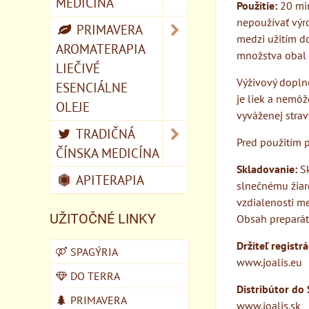
MEDICÍNA
Použitie:
20 min
nepoužívať výro
PRIMAVERA
medzi užitím d
AROMATERAPIA
množstva obal 
LIEČIVÉ
Výživový doplno
ESENCIÁLNE
je liek a nemôž
OLEJE
vyváženej stra
TRADIČNÁ
Pred použitím p
ČÍNSKA MEDICÍNA
Skladovanie:
Sk
APITERAPIA
slnečnému žiar
vzdialenosti me
UŽITOČNÉ LINKY
Obsah preparát
Držiteľ registr
SPAGÝRIA
www.joalis.eu
DO TERRA
Distribútor do 
PRIMAVERA
www.joalis.sk