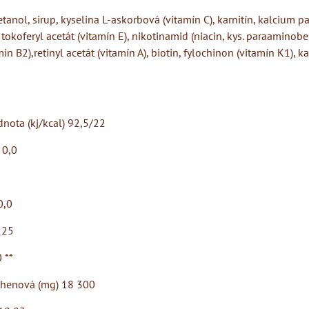
anol, sirup, kyselina L-askorbová (vitamín C), karnitín, kalcium pa
tokoferyl acetát (vitamín E), nikotinamid (niacin, kys. paraaminob
min B2),retinyl acetát (vitamín A), biotin, fylochinon (vitamín K1), ka
nota (kj/kcal) 92,5/22
 0,0
0,0
225
 **
thenová (mg) 18 300