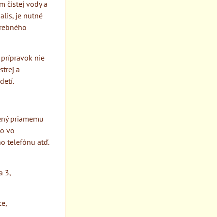
m čistej vody a
lis, je nutné
trebného
 prípravok nie
strej a
detí.
vený priamemu
to vo
o telefónu atď.
a 3,
ce,