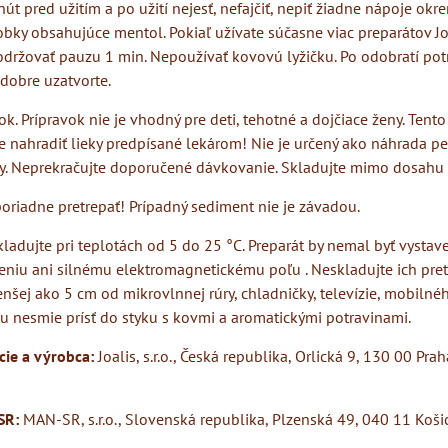
út pred užitím a po užití nejesť, nefajčiť, nepiť žiadne nápoje okre
bky obsahujúce mentol. Pokiaľ užívate súčasne viac preparátov Joa
održovať pauzu 1 min. Nepoužívať kovovú lyžičku. Po odobratí po
dobre uzatvorte.
k. Prípravok nie je vhodný pre deti, tehotné a dojčiace ženy. Tento
e nahradiť lieky predpísané lekárom! Nie je určený ako náhrada pe
vy. Neprekračujte doporučené dávkovanie. Skladujte mimo dosahu 
oriadne pretrepať! Prípadný sediment nie je závadou.
ladujte pri teplotách od 5 do 25 °C. Preparát by nemal byť vysta
eniu ani silnému elektromagnetickému poľu . Neskladujte ich pre
nšej ako 5 cm od mikrovlnnej rúry, chladničky, televízie, mobilnéh
u nesmie prísť do styku s kovmi a aromatickými potravinami.
ácie a výrobca:
Joalis, s.r.o., Česká republika, Orlická 9, 130 00 Prah
SR:
MAN-SR, s.r.o., Slovenská republika, Plzenská 49, 040 11 Koši