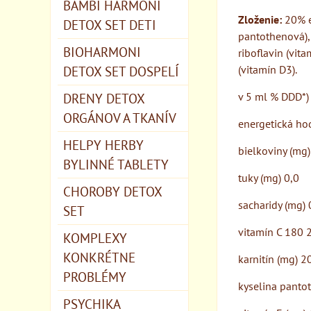
BAMBI HARMONI
Zloženie:
20% et
DETOX SET DETI
pantothenová), 
BIOHARMONI
riboflavin (vita
DETOX SET DOSPELÍ
(vitamín D3).
DRENY DETOX
v 5 ml % DDD*)
ORGÁNOV A TKANÍV
energetická hod
HELPY HERBY
bielkoviny (mg)
BYLINNÉ TABLETY
tuky (mg) 0,0
CHOROBY DETOX
sacharidy (mg) 
SET
vitamín C 180 
KOMPLEXY
KONKRÉTNE
karnitín (mg) 20
PROBLÉMY
kyselina panto
PSYCHIKA