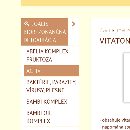
JOALIS
Úvod
JOALI
BIOREZONANČNÁ
DETOXIKÁCIA
VITATO
ABELIA KOMPLEX
FRUKTOZA
ACTIV
BAKTÉRIE, PARAZITY,
VÍRUSY, PLESNE
BAMBI KOMPLEX
BAMBI OIL
- obsahuje vitam
KOMPLEX
- napomáha spr