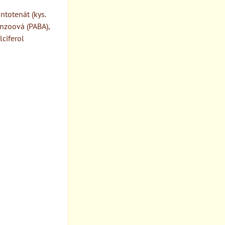
ntotenát (kys.
enzoová (PABA),
lciferol