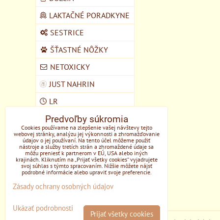
LAKTAČNÉ PORADKYNE
SESTRICE
ŠŤASTNÉ NÔŽKY
NETOXICKY
JUST NAHRIN
LR
Predvoľby súkromia
VEGMART
Cookies používame na zlepšenie vašej návštevy tejto
webovej stránky, analýzu jej výkonnosti a zhromažďovanie
MYCOMEDICA
údajov o jej používaní. Na tento účel môžeme použiť
nástroje a služby tretích strán a zhromaždené údaje sa
DOMŠKOLA ŽIVOZEM
môžu preniesť k partnerom v EÚ, USA alebo iných
krajinách. Kliknutím na „Prijať všetky cookies“ vyjadrujete
STUPAVA
svoj súhlas s týmto spracovaním. Nižšie môžete nájsť
podrobné informácie alebo upraviť svoje preferencie.
EONE
Zásady ochrany osobných údajov
Ukázať podrobnosti
Prijať všetky cookies