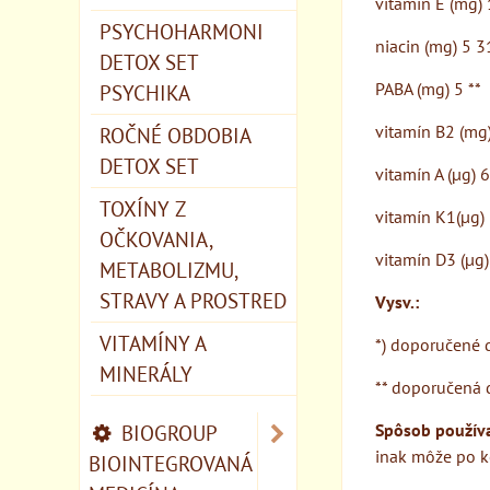
vitamín E (mg)
PSYCHOHARMONI
niacin (mg) 5 3
DETOX SET
PABA (mg) 5 **
PSYCHIKA
vitamín B2 (mg
ROČNÉ OBDOBIA
DETOX SET
vitamín A (µg) 
TOXÍNY Z
vitamín K1(µg)
OČKOVANIA,
vitamín D3 (µg
METABOLIZMU,
STRAVY A PROSTRED
Vysv.:
VITAMÍNY A
*) doporučené 
MINERÁLY
** doporučená 
BIOGROUP
Spôsob používa
inak môže po k
BIOINTEGROVANÁ