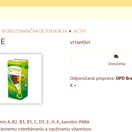
S BIOREZONANČNÁ DETOXIKÁCIA
ACTIV
NE
VITAMÍNY
Doručenia
DPD Bra
€
•
ín A, B2, B3, B5, C, D3, E, H, K, karnitín, PABA
ávnemu vstrebávaniu a využívaniu vitamínov.