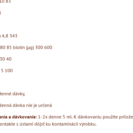
 10 83
1
) 4,8 343
680 85 biotin (µg) 300 600
 30 40
) 5 100
denné dávky,
denná dávka nie je určená
nia a dávkovanie:
1-2x denne 5 ml. K dávkovaniu použite prilož
ontakte s ústami dôjsť ku kontaminácií výrobku.