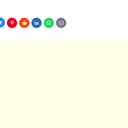
Bluesky
Pinterest
Reddit
LinkedIn
WhatsApp
E-
mail