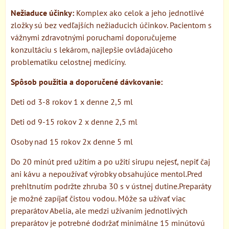
Nežiaduce účinky:
Komplex ako celok a jeho jednotlivé
zložky sú bez vedľajších nežiaducich účinkov. Pacientom s
vážnymi zdravotnými poruchami doporučujeme
konzultáciu s lekárom, najlepšie ovládajúceho
problematiku celostnej medicíny.
Spôsob použitia a doporučené dávkovanie:
Deti od 3-8 rokov 1 x denne 2,5 ml
Deti od 9-15 rokov 2 x denne 2,5 ml
Osoby nad 15 rokov 2x denne 5 ml
Do 20 minút pred užitím a po užití sirupu nejesť, nepiť čaj
ani kávu a nepoužívať výrobky obsahujúce mentol.Pred
prehltnutím podržte zhruba 30 s v ústnej dutine.Preparáty
je možné zapíjať čistou vodou. Môže sa užívať viac
preparátov Abelia, ale medzi užívaním jednotlivých
preparátov je potrebné dodržať minimálne 15 minútovú