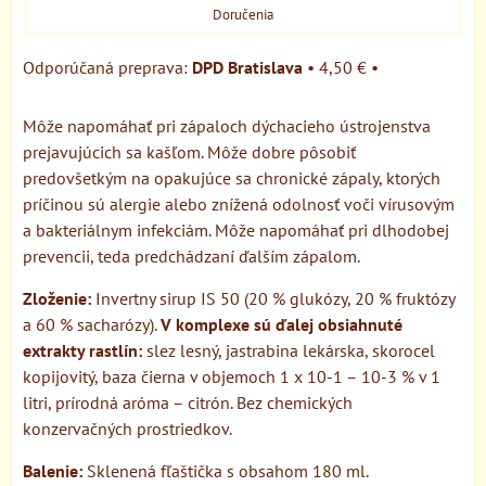
Doručenia
DPD Bratislava
•
4,50 €
•
Môže napomáhať pri zápaloch dýchacieho ústrojenstva
prejavujúcich sa kašľom. Môže dobre pôsobiť
predovšetkým na opakujúce sa chronické zápaly, ktorých
príčinou sú alergie alebo znížená odolnosť voči vírusovým
a bakteriálnym infekciám. Môže napomáhať pri dlhodobej
prevencii, teda predchádzaní ďalším zápalom.
Zloženie:
Invertny sirup IS 50 (20 % glukózy, 20 % fruktózy
a 60 % sacharózy).
V komplexe sú ďalej obsiahnuté
extrakty rastlín:
slez lesný, jastrabina lekárska, skorocel
kopijovitý, baza čierna v objemoch 1 x 10-1 – 10-3 % v 1
litri, prírodná aróma – citrón. Bez chemických
konzervačných prostriedkov.
Balenie:
Sklenená fľaštička s obsahom 180 ml.