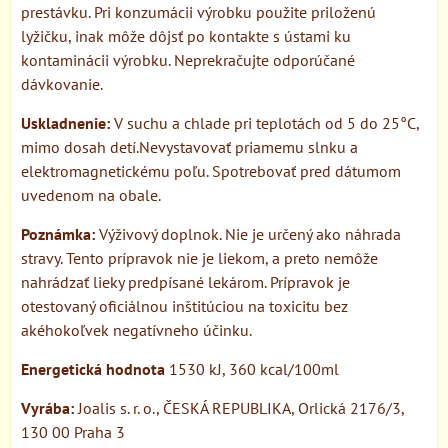
prestávku. Pri konzumácii výrobku použite priloženú
lyžičku, inak môže dôjsť po kontakte s ústami ku
kontaminácii výrobku. Neprekračujte odporúčané
dávkovanie.
Uskladnenie:
V suchu a chlade pri teplotách od 5 do 25°C,
mimo dosah detí.Nevystavovať priamemu slnku a
elektromagnetickému poľu. Spotrebovať pred dátumom
uvedenom na obale.
Poznámka:
Výživový doplnok. Nie je určený ako náhrada
stravy. Tento prípravok nie je liekom, a preto nemôže
nahrádzať lieky predpísané lekárom. Prípravok je
otestovaný oficiálnou inštitúciou na toxicitu bez
akéhokoľvek negatívneho účinku.
Energetická hodnota
1530 kJ, 360 kcal/100ml
Vyrába:
Joalis s. r. o., ČESKÁ REPUBLIKA, Orlická 2176/3,
130 00 Praha 3