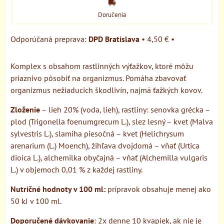
Doručenia
DPD Bratislava
•
4,50 €
•
Komplex s obsahom rastlinných výťažkov, ktoré môžu
priaznivo pôsobiť na organizmus. Pomáha zbavovať
organizmus nežiaducich škodlivín, najmä ťažkých kovov.
Zloženie
– lieh 20% (voda, lieh), rastliny: senovka grécka –
plod (Trigonella foenumgrecum L.), slez lesný – kvet (Malva
sylvestris L.), slamiha piesočná – kvet (Helichrysum
arenarium (L.) Moench), žihľava dvojdomá – vňať (Urtica
dioica L.), alchemilka obyčajná – vňať (Alchemilla vulgaris
L.) v objemoch 0,01 % z každej rastliny.
Nutričné hodnoty v 100 ml:
prípravok obsahuje menej ako
50 kJ v 100 ml.
Doporučené dávkovanie
: 2x denne 10 kvapiek, ak nie je