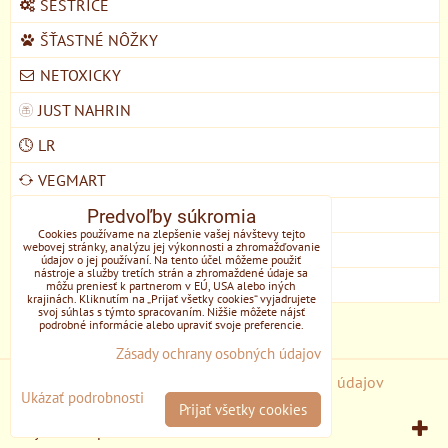
SESTRICE
ŠŤASTNÉ NÔŽKY
NETOXICKY
JUST NAHRIN
LR
VEGMART
MYCOMEDICA
Predvoľby súkromia
Cookies používame na zlepšenie vašej návštevy tejto
webovej stránky, analýzu jej výkonnosti a zhromažďovanie
DOMŠKOLA ŽIVOZEM STUPAVA
údajov o jej používaní. Na tento účel môžeme použiť
nástroje a služby tretích strán a zhromaždené údaje sa
EONE
môžu preniesť k partnerom v EÚ, USA alebo iných
krajinách. Kliknutím na „Prijať všetky cookies“ vyjadrujete
svoj súhlas s týmto spracovaním. Nižšie môžete nájsť
podrobné informácie alebo upraviť svoje preferencie.
Zásady ochrany osobných údajov
Predvoľby súkromia
Zásady ochrany osobných údajov
Ukázať podrobnosti
Prijať všetky cookies
Vytvorené pomocou:
BiznisWeb.sk