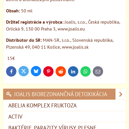
Obsah:
50 ml
Držiteľ registrácie a výrobca:
Joalis, s.r.o., Česká republika,
Orlická 9, 130 00 Praha 3, www.joalis.eu
Distribútor do SR:
MAN-SR, s.r.o., Slovenská republika,
Plzenská 49, 040 11 Košice, www.joalis.sk
15€
Bluesky
Twitter
Facebook
Pinterest
Reddit
LinkedIn
WhatsApp
E-
mail
JOALIS BIOREZONANČNÁ DETOXIKÁCIA
ABELIA KOMPLEX FRUKTOZA
ACTIV
BAKTÉRIE, PARAZITY, VÍRUSY, PLESNE