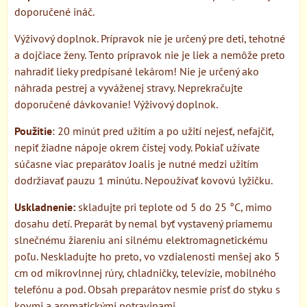
doporučené ináč.
Výživový doplnok. Prípravok nie je určený pre deti, tehotné
a dojčiace ženy. Tento prípravok nie je liek a nemôže preto
nahradiť lieky predpísané lekárom! Nie je určený ako
náhrada pestrej a vyváženej stravy. Neprekračujte
doporučené dávkovanie! Výživový doplnok.
Použitie
: 20 minút pred užitím a po užití nejesť, nefajčiť,
nepiť žiadne nápoje okrem čistej vody. Pokiaľ užívate
súčasne viac preparátov Joalis je nutné medzi užitím
dodržiavať pauzu 1 minútu. Nepoužívať kovovú lyžičku.
Uskladnenie:
skladujte pri teplote od 5 do 25 °C, mimo
dosahu detí. Preparát by nemal byť vystavený priamemu
slnečnému žiareniu ani silnému elektromagnetickému
poľu. Neskladujte ho preto, vo vzdialenosti menšej ako 5
cm od mikrovlnnej rúry, chladničky, televízie, mobilného
telefónu a pod. Obsah preparátov nesmie prísť do styku s
kovmi a aromatickými potravinami.