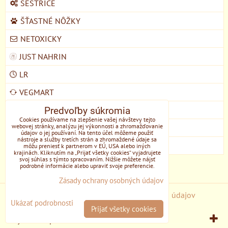
SESTRICE
ŠŤASTNÉ NÔŽKY
NETOXICKY
JUST NAHRIN
LR
VEGMART
MYCOMEDICA
Predvoľby súkromia
Cookies používame na zlepšenie vašej návštevy tejto
webovej stránky, analýzu jej výkonnosti a zhromažďovanie
DOMŠKOLA ŽIVOZEM STUPAVA
údajov o jej používaní. Na tento účel môžeme použiť
nástroje a služby tretích strán a zhromaždené údaje sa
EONE
môžu preniesť k partnerom v EÚ, USA alebo iných
krajinách. Kliknutím na „Prijať všetky cookies“ vyjadrujete
svoj súhlas s týmto spracovaním. Nižšie môžete nájsť
podrobné informácie alebo upraviť svoje preferencie.
Zásady ochrany osobných údajov
Predvoľby súkromia
Zásady ochrany osobných údajov
Ukázať podrobnosti
Prijať všetky cookies
Vytvorené pomocou:
BiznisWeb.sk