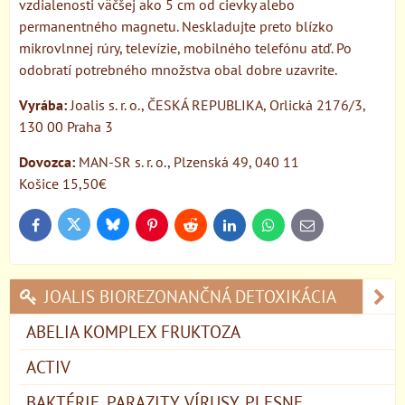
vzdialenosti väčšej ako 5 cm od cievky alebo
permanentného magnetu. Neskladujte preto blízko
mikrovlnnej rúry, televízie, mobilného telefónu atď. Po
odobratí potrebného množstva obal dobre uzavrite.
Vyrába:
Joalis s. r. o., ČESKÁ REPUBLIKA, Orlická 2176/3,
130 00 Praha 3
Dovozca:
MAN-SR s. r. o., Plzenská 49, 040 11
Košice 15,50€
Bluesky
Twitter
Facebook
Pinterest
Reddit
LinkedIn
WhatsApp
E-
mail
JOALIS BIOREZONANČNÁ DETOXIKÁCIA
ABELIA KOMPLEX FRUKTOZA
ACTIV
BAKTÉRIE, PARAZITY, VÍRUSY, PLESNE