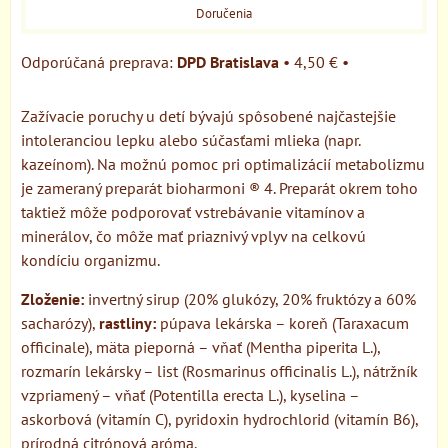
Doručenia
DPD Bratislava
•
4,50 €
•
Zažívacie poruchy u detí bývajú spôsobené najčastejšie
intoleranciou lepku alebo súčasťami mlieka (napr.
kazeínom). Na možnú pomoc pri optimalizácií metabolizmu
je zameraný preparát bioharmoni ® 4. Preparát okrem toho
taktiež môže podporovať vstrebávanie vitamínov a
minerálov, čo môže mať priaznivý vplyv na celkovú
kondíciu organizmu.
Zloženie:
invertný sirup (20% glukózy, 20% fruktózy a 60%
sacharózy),
rastliny:
púpava lekárska – koreň (Taraxacum
officinale), mäta pieporná – vňať (Mentha piperita L.),
rozmarín lekársky – list (Rosmarinus officinalis L.), nátržník
vzpriamený – vňať (Potentilla erecta L.), kyselina –
askorbová (vitamín C), pyridoxin hydrochlorid (vitamín B6),
prírodná citrónová aróma.