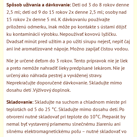
Spôsob užívania a dávkovanie:
Deti od 3 do 8 rokov denne
2,5 ml; deti od 9 do 15 rokov 2x denne 2,5 ml; osoby nad
15 rokov 2x denne 5 ml. K dávkovaniu používajte
priloženú odmerku, inak môže po kontakte s ústami dôjsť
ku kontaminácií výrobku. Nepoužívať kovovú lyžičku.
Dvadsať minút pred užitím a po užití sirupu nejesť, nepiť čaj
ani iné aromatizované nápoje. Možno zapíjať čistou vodou.
Nie je určené deťom do 3 rokov. Tento prípravok nie je liek
a preto nemôže nahradiť lieky predpísané lekárom. Nie je
určený ako náhrada pestrej a vyváženej stravy.
Neprekračujte doporučené dávkovanie. Skladujte mimo
dosahu detí .Výživový doplnok.
Skladovanie:
Skladujte na suchom a chladnom mieste pri
teplotách od 5 do 25 °C. Skladujte mimo dosahu detí. Po
otvorení nutné skladovať pri teplote do 10°C. Preparát by
nemal byť vystavený priamemu slnečnému žiareniu ani
silnému elektromagnetickému poľu – nutné skladovať vo