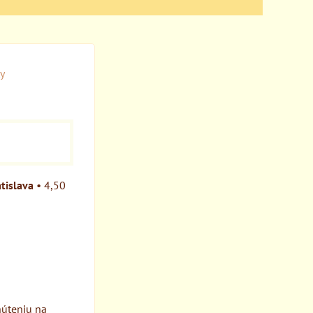
y
tislava
•
4,50
núteniu na