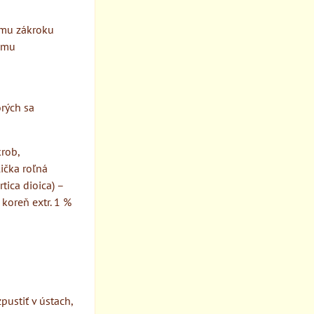
ému zákroku
ému
rých sa
krob,
lička roľná
tica dioica) –
 koreň extr. 1 %
ustiť v ústach,