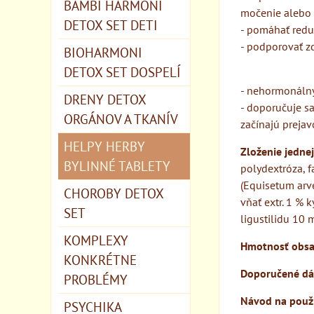
BAMBI HARMONI
močenie alebo 
DETOX SET DETI
- pomáhať redu
- podporovať z
BIOHARMONI
DETOX SET DOSPELÍ
- nehormonálny
DRENY DETOX
- doporučuje sa
ORGÁNOV A TKANÍV
začínajú prejav
HELPY HERBY
Zloženie jedne
BYLINNÉ TABLETY
polydextróza, f
(Equisetum arve
CHOROBY DETOX
vňať extr. 1 % k
SET
ligustilidu 10 
KOMPLEXY
Hmotnosť obsa
KONKRÉTNE
Doporučené dá
PROBLÉMY
Návod na použi
PSYCHIKA