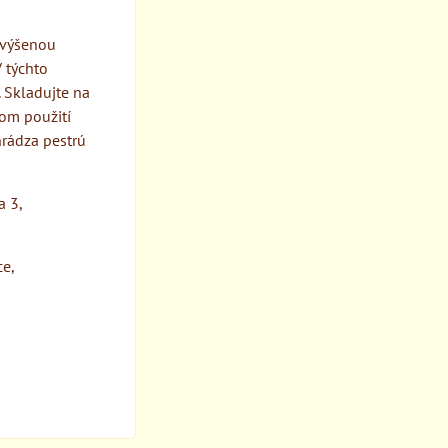
 zvýšenou
V týchto
 Skladujte na
om použití
rádza pestrú
a 3,
ce,