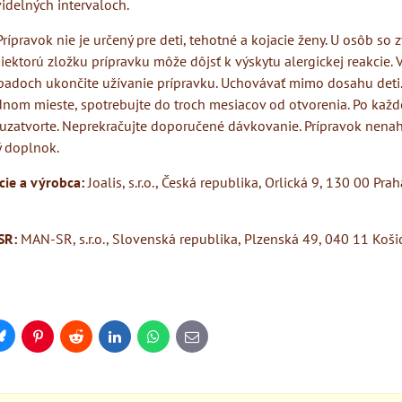
videlných intervaloch.
rípravok nie je určený pre deti, tehotné a kojacie ženy. U osôb so
niektorú zložku prípravku môže dôjsť k výskytu alergickej reakcie. 
ípadoch ukončite užívanie prípravku. Uchovávať mimo dosahu deti.
nom mieste, spotrebujte do troch mesiacov od otvorenia. Po každ
uzatvorte. Neprekračujte doporučené dávkovanie. Prípravok nenah
ý doplnok.
ácie a výrobca:
Joalis, s.r.o., Česká republika, Orlická 9, 130 00 Prah
SR:
MAN-SR, s.r.o., Slovenská republika, Plzenská 49, 040 11 Koši
Bluesky
Pinterest
Reddit
LinkedIn
WhatsApp
E-
mail