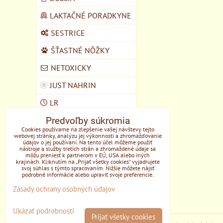
LAKTAČNÉ PORADKYNE
SESTRICE
ŠŤASTNÉ NÔŽKY
NETOXICKY
JUST NAHRIN
LR
Predvoľby súkromia
VEGMART
Cookies používame na zlepšenie vašej návštevy tejto
webovej stránky, analýzu jej výkonnosti a zhromažďovanie
MYCOMEDICA
údajov o jej používaní. Na tento účel môžeme použiť
nástroje a služby tretích strán a zhromaždené údaje sa
DOMŠKOLA ŽIVOZEM
môžu preniesť k partnerom v EÚ, USA alebo iných
krajinách. Kliknutím na „Prijať všetky cookies“ vyjadrujete
STUPAVA
svoj súhlas s týmto spracovaním. Nižšie môžete nájsť
podrobné informácie alebo upraviť svoje preferencie.
EONE
Zásady ochrany osobných údajov
Ukázať podrobnosti
Prijať všetky cookies