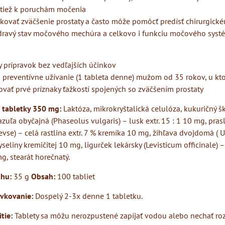
tiež k poruchám močenia
kovať zväčšenie prostaty a často môže pomôcť predísť chirurgick
dravý stav močového mechúra a celkovo i funkciu močového syst
 prípravok bez vedľajších účinkov
 preventívne užívanie (1 tableta denne) mužom od 35 rokov, u kto
ovať prvé príznaky ťažkostí spojených so zväčšením prostaty
j tabletky 350 mg:
Laktóza, mikrokryštalická celulóza, kukuričný š
azuľa obyčajná (Phaseolus vulgaris) – lusk extr. 15 : 1 10 mg, pras
vse) – celá rastlina extr. 7 % kremíka 10 mg, žihľava dvojdomá ( Ur
yseliny kremičitej 10 mg, ligurček lekársky (Levisticum officinale) –
mg, stearát horečnatý.
hu:
35 g
Obsah:
100 tabliet
vkovanie:
Dospelý 2-3x denne 1 tabletku.
tie:
Tablety sa môžu nerozpustené zapíjať vodou alebo nechať rozp