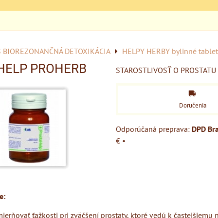
S BIOREZONANČNÁ DETOXIKÁCIA
HELPY HERBY bylinné tablet
HELP PROHERB
STAROSTLIVOSŤ O PROSTATU
Doručenia
DPD Bra
€
•
e:
erňovať ťažkosti pri zväčšení prostaty, ktoré vedú k častejšiemu 