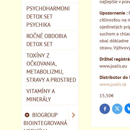
najlepšie v pra
PSYCHOHARMONI
Upozornenie :
P
DETOX SET
citlivosťou na 
PSYCHIKA
ojedinelých pr
suchom a chlad
ROČNÉ OBDOBIA
obal dôkladne 
DETOX SET
stravu. Výživov
TOXÍNY Z
Držiteľ registr
OČKOVANIA,
www.joalis.eu
METABOLIZMU,
Distribútor do 
STRAVY A PROSTRED
www.joalis.sk
VITAMÍNY A
15,50€
MINERÁLY
Twitter
Facebook
BIOGROUP
BIOINTEGROVANÁ