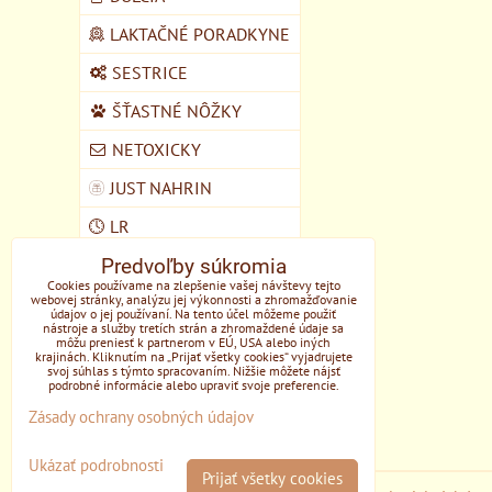
LAKTAČNÉ PORADKYNE
SESTRICE
ŠŤASTNÉ NÔŽKY
NETOXICKY
JUST NAHRIN
LR
Predvoľby súkromia
VEGMART
Cookies používame na zlepšenie vašej návštevy tejto
webovej stránky, analýzu jej výkonnosti a zhromažďovanie
MYCOMEDICA
údajov o jej používaní. Na tento účel môžeme použiť
nástroje a služby tretích strán a zhromaždené údaje sa
DOMŠKOLA ŽIVOZEM
môžu preniesť k partnerom v EÚ, USA alebo iných
krajinách. Kliknutím na „Prijať všetky cookies“ vyjadrujete
STUPAVA
svoj súhlas s týmto spracovaním. Nižšie môžete nájsť
podrobné informácie alebo upraviť svoje preferencie.
EONE
Zásady ochrany osobných údajov
Ukázať podrobnosti
Prijať všetky cookies