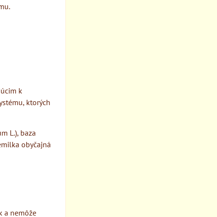
mu.
dúcim k
ystému, ktorých
m L.), baza
hemilka obyčajná
iek a nemôže