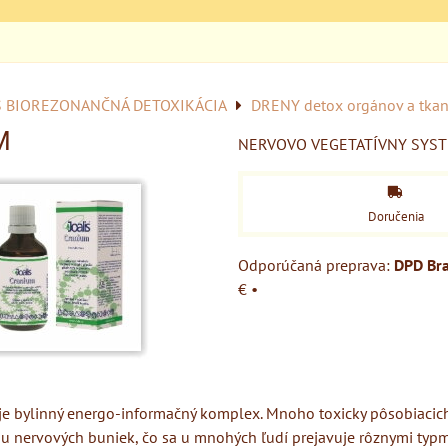
S BIOREZONANČNÁ DETOXIKÁCIA
DRENY detox orgánov a tkan
M
NERVOVO VEGETATÍVNY SYS
Doručenia
DPD Bra
€
•
 je bylinný energo-informačný komplex. Mnoho toxicky pôsobiacic
u nervových buniek, čo sa u mnohých ľudí prejavuje rôznymi typmi