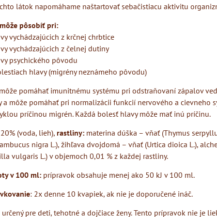
chto látok napomáhame naštartovať sebačistiacu aktivitu organiz
 môže pôsobíť pri:
avy vychádzajúcich z krčnej chrbtice
avy vychádzajúcich z čelnej dutiny
lavy psychického pôvodu
bolestiach hlavy (migrény neznámeho pôvodu)
 môže pomáhať imunitnému systému pri odstraňovaní zápalov ve
y a môže pomáhať pri normalizácii funkcií nervového a cievneho s
yklou príčinou migrén. Každá bolesť hlavy môže mať inú príčinu.
 20% (voda, lieh),
rastliny:
materina dúška – vňať (Thymus serpyllu
Sambucus nigra L.), žihľava dvojdomá – vňať (Urtica dioica L.), alc
lla vulgaris L.) v objemoch 0,01 % z každej rastliny.
ty v 100 ml:
prípravok obsahuje menej ako 50 kJ v 100 ml.
vkovanie
: 2x denne 10 kvapiek, ak nie je doporučené ináč.
e určený pre deti, tehotné a dojčiace ženy. Tento prípravok nie je l