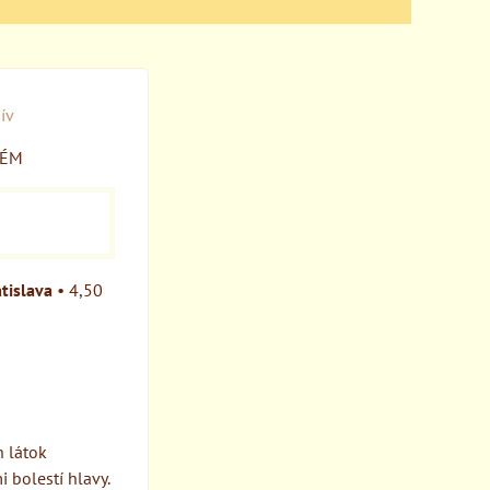
ív
TÉM
tislava
•
4,50
h látok
 bolestí hlavy.