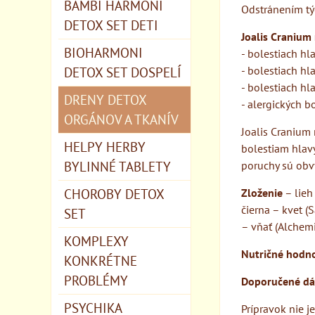
BAMBI HARMONI
Odstránením tý
DETOX SET DETI
Joalis Cranium
BIOHARMONI
- bolestiach hl
DETOX SET DOSPELÍ
- bolestiach hl
- bolestiach h
DRENY DETOX
- alergických 
ORGÁNOV A TKANÍV
Joalis Cranium
HELPY HERBY
bolestiam hlav
BYLINNÉ TABLETY
poruchy sú obv
CHOROBY DETOX
Zloženie
– lieh
čierna – kvet (
SET
– vňať (Alchemi
KOMPLEXY
Nutričné hodno
KONKRÉTNE
PROBLÉMY
Doporučené dá
PSYCHIKA
Prípravok nie j