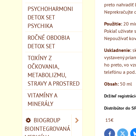
preto nahradiť 
PSYCHOHARMONI
Neprekračujte 
DETOX SET
Použitie:
20 min
PSYCHIKA
Pokiaľ užívate 
ROČNÉ OBDOBIA
Nepoužívať kov
DETOX SET
Uskladnenie:
sk
TOXÍNY Z
vystavený pria
ho preto, vo vz
OČKOVANIA,
telefónu a pod.
METABOLIZMU,
STRAVY A PROSTRED
Obsah:
50 ml
VITAMÍNY A
Držiteľ registrác
MINERÁLY
Distribútor do S
BIOGROUP
15€
BIOINTEGROVANÁ
Twitter
Facebook