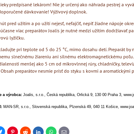
lieky predpísané lekárom! Nie je určený ako náhrada pestrej a vyvá
doporučené dávkovanie! Výživový doplnok.
út pred užitím a po užití nejesť, nefajčiť, nepiť žiadne nápoje okre
súčasne viac preparátov Joalis je nutné medzi užitím dodržiavať p
ovú lyžičku.
ladujte pri teplote od 5 do 25 °C, mimo dosahu detí. Preparát by 
memu slnečnému žiareniu ani silnému elektromagnetickému poľu.
dialenosti menšej ako 5 cm od mikrovlnnej rúry, chladničky, telev
 Obsah preparátov nesmie prísť do styku s kovmi a aromatickými p
ie a výrobca:
Joalis, s.r.o., Česká republika, Orlická 9, 130 00 Praha 3, www.j
R:
MAN-SR, s.r.o., Slovenská republika, Plzenská 49, 040 11 Košice, www.joa
Bluesky
Pinterest
Reddit
LinkedIn
WhatsApp
E-