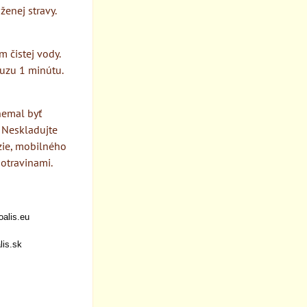
ženej stravy.
m čistej vody.
auzu 1 minútu.
nemal byť
 Neskladujte
ízie, mobilného
otravinami.
oalis.eu
lis.sk