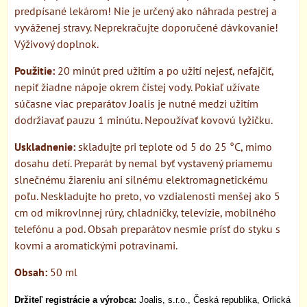
predpísané lekárom! Nie je určený ako náhrada pestrej a
vyváženej stravy. Neprekračujte doporučené dávkovanie!
Výživový doplnok.
Použitie:
20 minút pred užitím a po užití nejesť, nefajčiť,
nepiť žiadne nápoje okrem čistej vody. Pokiaľ užívate
súčasne viac preparátov Joalis je nutné medzi užitím
dodržiavať pauzu 1 minútu. Nepoužívať kovovú lyžičku.
Uskladnenie:
skladujte pri teplote od 5 do 25 °C, mimo
dosahu detí. Preparát by nemal byť vystavený priamemu
slnečnému žiareniu ani silnému elektromagnetickému
poľu. Neskladujte ho preto, vo vzdialenosti menšej ako 5
cm od mikrovlnnej rúry, chladničky, televízie, mobilného
telefónu a pod. Obsah preparátov nesmie prísť do styku s
kovmi a aromatickými potravinami.
Obsah:
50 ml
Držiteľ registrácie a výrobca:
Joalis, s.r.o., Česká republika, Orlická