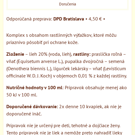
Doručenia
DPD Bratislava
•
4,50 €
•
Komplex s obsahom rastlinných výťažkov, ktoré môžu
priaznivo pôsobiť pri ochrane kože.
Zloženie
– lieh 20% (voda, lieh),
rastliny:
praslička roľná –
vňať (Equisetum arvense L.), pupalka dvojročná – semená
(Oenothera biennis L.), ligurček lekársky – vňať (Levisticum
officinale W. D. J. Koch) v objemoch 0,01 % z každej rastliny.
Nutričné hodnoty v 100 ml
: Prípravok obsahuje menej ako
50 kJ v 100 ml.
Doporučené dávkovanie:
2x denne 10 kvapiek, ak nie je
doporučené ináč.
Prípravok nie je určený pre deti, tehotné a dojčiace ženy.
Tento prípravok nie je liek a nemôže preto nahradiť lieky