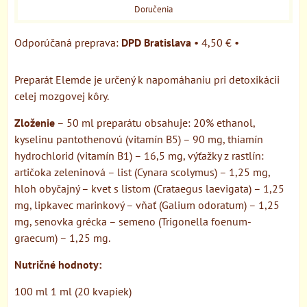
Doručenia
DPD Bratislava
•
4,50 €
•
Preparát Elemde je určený k napomáhaniu pri detoxikácii
celej mozgovej kôry.
Zloženie
– 50 ml preparátu obsahuje: 20% ethanol,
kyselinu pantothenovú (vitamín B5) – 90 mg, thiamín
hydrochlorid (vitamín B1) – 16,5 mg, výťažky z rastlín:
artičoka zeleninová – list (Cynara scolymus) – 1,25 mg,
hloh obyčajný – kvet s listom (Crataegus laevigata) – 1,25
mg, lipkavec marinkový – vňať (Galium odoratum) – 1,25
mg, senovka grécka – semeno (Trigonella foenum-
graecum) – 1,25 mg.
Nutričné hodnoty:
100 ml 1 ml (20 kvapiek)