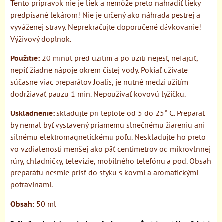
Tento prípravok nie je liek a nemôže preto nahradiť lieky
predpísané lekárom! Nie je určený ako náhrada pestrej a
vyváženej stravy. Neprekračujte doporučené dávkovanie!
Výživový doplnok.
Použitie:
20 minút pred užitím a po užití nejesť, nefajčiť,
nepiť žiadne nápoje okrem čistej vody. Pokiaľ užívate
súčasne viac preparátov Joalis, je nutné medzi užitím
dodržiavať pauzu 1 min. Nepoužívať kovovú lyžičku.
Uskladnenie:
skladujte pri teplote od 5 do 25° C. Preparát
by nemal byť vystavený priamemu slnečnému žiareniu ani
silnému elektromagnetickému poľu. Neskladujte ho preto
vo vzdialenosti menšej ako päť centimetrov od mikrovlnnej
rúry, chladničky, televízie, mobilného telefónu a pod. Obsah
preparátu nesmie prísť do styku s kovmi a aromatickými
potravinami.
Obsah:
50 ml