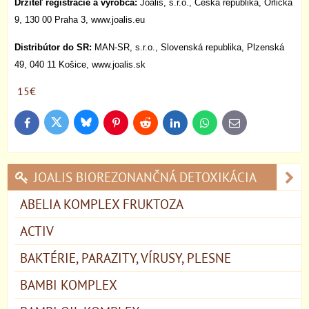
Držiteľ registrácie a výrobca:
Joalis, s.r.o., Česká republika, Orlická
9, 130 00 Praha 3, www.joalis.eu
Distribútor do SR:
MAN-SR, s.r.o., Slovenská republika, Plzenská
49, 040 11 Košice, www.joalis.sk
15€
Bluesky
Twitter
Facebook
Pinterest
Reddit
LinkedIn
WhatsApp
E-
mail
JOALIS BIOREZONANČNÁ DETOXIKÁCIA
ABELIA KOMPLEX FRUKTOZA
ACTIV
BAKTÉRIE, PARAZITY, VÍRUSY, PLESNE
BAMBI KOMPLEX