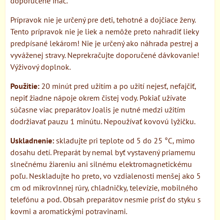
doporučené ináč.
Prípravok nie je určený pre deti, tehotné a dojčiace ženy.
Tento prípravok nie je liek a nemôže preto nahradiť lieky
predpísané lekárom! Nie je určený ako náhrada pestrej a
vyváženej stravy. Neprekračujte doporučené dávkovanie!
Výživový doplnok.
Použitie:
20 minút pred užitím a po užití nejesť, nefajčiť,
nepiť žiadne nápoje okrem čistej vody. Pokiaľ užívate
súčasne viac preparátov Joalis je nutné medzi užitím
dodržiavať pauzu 1 minútu. Nepoužívať kovovú lyžičku.
Uskladnenie:
skladujte pri teplote od 5 do 25 °C, mimo
dosahu detí. Preparát by nemal byť vystavený priamemu
slnečnému žiareniu ani silnému elektromagnetickému
poľu. Neskladujte ho preto, vo vzdialenosti menšej ako 5
cm od mikrovlnnej rúry, chladničky, televízie, mobilného
telefónu a pod. Obsah preparátov nesmie prísť do styku s
kovmi a aromatickými potravinami.