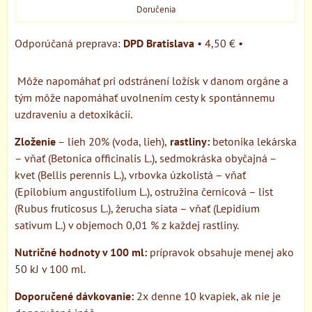
Doručenia
DPD Bratislava
•
4,50 €
•
Môže napomáhať pri odstránení ložísk v danom orgáne a
tým môže napomáhať uvolnením cesty k spontánnemu
uzdraveniu a detoxikácií.
Zloženie
– lieh 20% (voda, lieh),
rastliny:
betonika lekárska
– vňať (Betonica officinalis L.), sedmokráska obyčajná –
kvet (Bellis perennis L.), vrbovka úzkolistá – vňať
(Epilobium angustifolium L.), ostružina černicová – list
(Rubus fruticosus L.), žerucha siata – vňať (Lepidium
sativum L.) v objemoch 0,01 % z každej rastliny.
Nutričné hodnoty v 100 ml:
prípravok obsahuje menej ako
50 kJ v 100 ml.
Doporučené dávkovanie:
2x denne 10 kvapiek, ak nie je