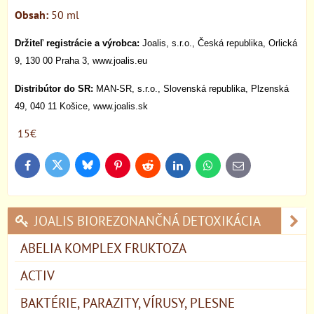
Obsah:
50 ml
Držiteľ registrácie a výrobca:
Joalis, s.r.o., Česká republika, Orlická
9, 130 00 Praha 3, www.joalis.eu
Distribútor do SR:
MAN-SR, s.r.o., Slovenská republika, Plzenská
49, 040 11 Košice, www.joalis.sk
15€
Bluesky
Twitter
Facebook
Pinterest
Reddit
LinkedIn
WhatsApp
E-
mail
JOALIS BIOREZONANČNÁ DETOXIKÁCIA
ABELIA KOMPLEX FRUKTOZA
ACTIV
BAKTÉRIE, PARAZITY, VÍRUSY, PLESNE