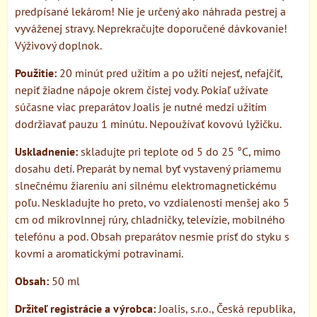
predpísané lekárom! Nie je určený ako náhrada pestrej a
vyváženej stravy. Neprekračujte doporučené dávkovanie!
Výživový doplnok.
Použitie:
20 minút pred užitím a po užití nejesť, nefajčiť,
nepiť žiadne nápoje okrem čistej vody. Pokiaľ užívate
súčasne viac preparátov Joalis je nutné medzi užitím
dodržiavať pauzu 1 minútu. Nepoužívať kovovú lyžičku.
Uskladnenie:
skladujte pri teplote od 5 do 25 °C, mimo
dosahu detí. Preparát by nemal byť vystavený priamemu
slnečnému žiareniu ani silnému elektromagnetickému
poľu. Neskladujte ho preto, vo vzdialenosti menšej ako 5
cm od mikrovlnnej rúry, chladničky, televízie, mobilného
telefónu a pod. Obsah preparátov nesmie prísť do styku s
kovmi a aromatickými potravinami.
Obsah:
50 ml
Držiteľ registrácie a výrobca:
Joalis, s.r.o., Česká republika,