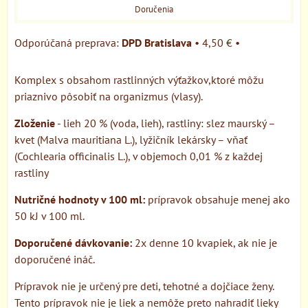
Doručenia
DPD Bratislava
•
4,50 €
•
Komplex s obsahom rastlinných výťažkov,ktoré môžu
priaznivo pôsobiť na organizmus (vlasy).
Zloženie
- lieh 20 % (voda, lieh), rastliny: slez maurský –
kvet (Malva mauritiana L.), lyžičník lekársky – vňať
(Cochlearia officinalis L.), v objemoch 0,01 % z každej
rastliny
Nutričné hodnoty v 100 ml:
prípravok obsahuje menej ako
50 kJ v 100 ml.
Doporučené dávkovanie:
2x denne 10 kvapiek, ak nie je
doporučené ináč.
Prípravok nie je určený pre deti, tehotné a dojčiace ženy.
Tento prípravok nie je liek a nemôže preto nahradiť lieky