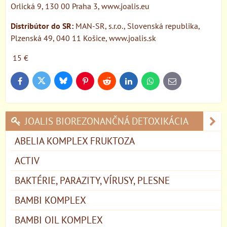
Orlická 9, 130 00 Praha 3, www.joalis.eu
Distribútor do SR:
MAN-SR, s.r.o., Slovenská republika,
Plzenská 49, 040 11 Košice, www.joalis.sk
15 €
Bluesky
Twitter
Facebook
Pinterest
Reddit
LinkedIn
WhatsApp
E-
mail
JOALIS BIOREZONANČNÁ DETOXIKÁCIA
ABELIA KOMPLEX FRUKTOZA
ACTIV
BAKTÉRIE, PARAZITY, VÍRUSY, PLESNE
BAMBI KOMPLEX
BAMBI OIL KOMPLEX