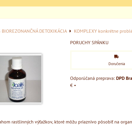
S BIOREZONANČNÁ DETOXIKÁCIA
KOMPLEXY konkrétne probl
PORUCHY SPÁNKU
Doručenia
DPD Bra
€
•
hom rastlinných výťažkov, ktoré môžu priaznivo pôsobiť na orga