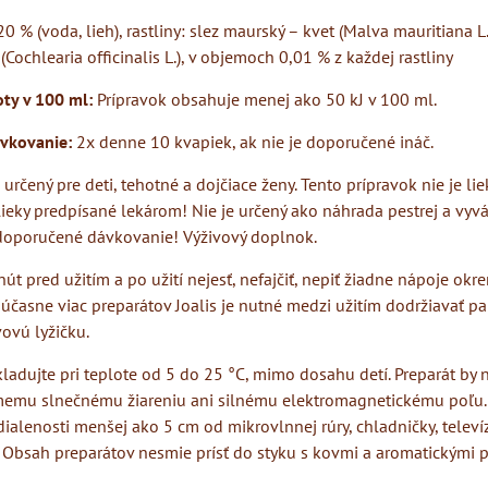
20 % (voda, lieh), rastliny: slez maurský – kvet (Malva mauritiana L.)
(Cochlearia officinalis L.), v objemoch 0,01 % z každej rastliny
ty v 100 ml:
Prípravok obsahuje menej ako 50 kJ v 100 ml.
vkovanie:
2x denne 10 kvapiek, ak nie je doporučené ináč.
e určený pre deti, tehotné a dojčiace ženy. Tento prípravok nie je l
lieky predpísané lekárom! Nie je určený ako náhrada pestrej a vyvá
doporučené dávkovanie! Výživový doplnok.
út pred užitím a po užití nejesť, nefajčiť, nepiť žiadne nápoje okre
súčasne viac preparátov Joalis je nutné medzi užitím dodržiavať p
ovú lyžičku.
ladujte pri teplote od 5 do 25 °C, mimo dosahu detí. Preparát by 
memu slnečnému žiareniu ani silnému elektromagnetickému poľu.
dialenosti menšej ako 5 cm od mikrovlnnej rúry, chladničky, telev
 Obsah preparátov nesmie prísť do styku s kovmi a aromatickými p