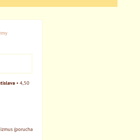
émy
tislava
•
4,50
nizmus (porucha