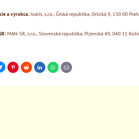
ácie a výrobca:
Joalis, s.r.o., Česká republika, Orlická 9, 130 00 Prah
SR:
MAN-SR, s.r.o., Slovenská republika, Plzenská 49, 040 11 Koši
Bluesky
Pinterest
Reddit
LinkedIn
WhatsApp
E-
mail