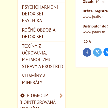
Obsah:
50 ml
PSYCHOHARMONI
Držiteľ registr
DETOX SET
www.joalis.eu
PSYCHIKA
Distribútor do 
ROČNÉ OBDOBIA
www.joalis.sk
DETOX SET
15 €
TOXÍNY Z
OČKOVANIA,
Twitter
Facebook
METABOLIZMU,
STRAVY A PROSTRED
VITAMÍNY A
MINERÁLY
BIOGROUP
BIOINTEGROVANÁ