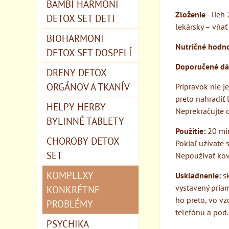
BAMBI HARMONI
Zloženie
- lieh 
DETOX SET DETI
lekársky – vňať 
BIOHARMONI
Nutričné hodno
DETOX SET DOSPELÍ
Doporučené dá
DRENY DETOX
ORGÁNOV A TKANÍV
Prípravok nie j
preto nahradiť 
HELPY HERBY
Neprekračujte 
BYLINNÉ TABLETY
Použitie:
20 min
CHOROBY DETOX
Pokiaľ užívate 
SET
Nepoužívať kov
KOMPLEXY
Uskladnenie:
sk
vystavený pria
KONKRÉTNE
ho preto, vo vz
PROBLÉMY
telefónu a pod.
PSYCHIKA