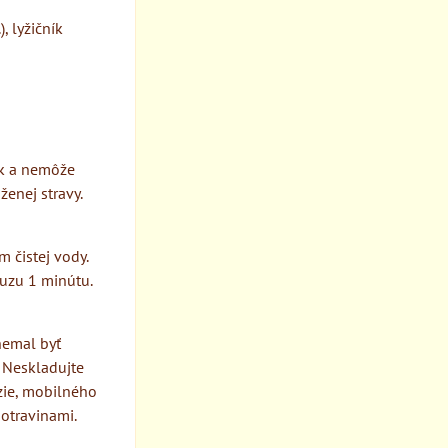
, lyžičník
iek a nemôže
ženej stravy.
m čistej vody.
auzu 1 minútu.
nemal byť
 Neskladujte
ízie, mobilného
otravinami.