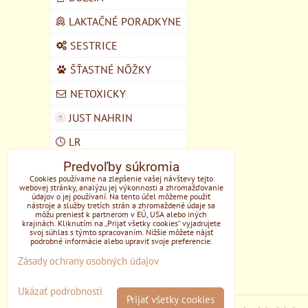
LAKTAČNÉ PORADKYNE
SESTRICE
ŠŤASTNÉ NÔŽKY
NETOXICKY
JUST NAHRIN
LR
Predvoľby súkromia
VEGMART
Cookies používame na zlepšenie vašej návštevy tejto
webovej stránky, analýzu jej výkonnosti a zhromažďovanie
MYCOMEDICA
údajov o jej používaní. Na tento účel môžeme použiť
nástroje a služby tretích strán a zhromaždené údaje sa
DOMŠKOLA ŽIVOZEM
môžu preniesť k partnerom v EÚ, USA alebo iných
krajinách. Kliknutím na „Prijať všetky cookies“ vyjadrujete
STUPAVA
svoj súhlas s týmto spracovaním. Nižšie môžete nájsť
podrobné informácie alebo upraviť svoje preferencie.
EONE
Zásady ochrany osobných údajov
Ukázať podrobnosti
Prijať všetky cookies