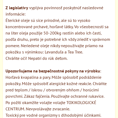
Z legislatívy
vyplýva povinnosť poskytnúť nasledovné
informácie:
Éterické oleje sú síce prírodné, ale sú to vysoko
koncentrované prchavé, horľavé látky. Vo všeobecnosti sa
na liter oleja použije 50-200kg rastlín alebo ich častí,
podľa druhu, preto je potrebné ich vždy zriediť v správnom
pomere. Neriedené oleje nikdy nepoužívajte priamo na
pokožku s výnimkou: Levanduľa a Tea Tree.
Chráňte oči! Nepatrí do rúk deťom.
Upozorňujeme na bezpečnostné pokyny na výrobku
:
Horľavá kvapalina a pary. Môže spôsobiť podráždenie
pokožky. Môže spôsobiť alergické kožné reakcie. Chráňte
pred teplom / iskrou / otvoreným ohňom / horúcimi
povrchmi. Zákaz fajčenia. Používajte ochranné rukavice.
Po požití okamžite volajte volajte TOXIKOLOGICKÉ
CENTRUM. Nevyvolávajte zvracanie.
Toxický pre vodné organizmy s dlhodobými účinkami.