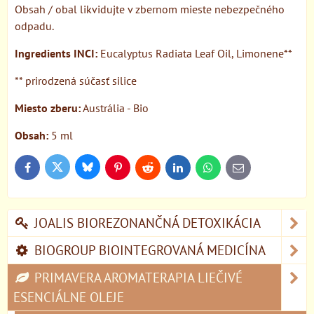
Obsah / obal likvidujte v zbernom mieste nebezpečného
odpadu.
Ingredients INCI:
Eucalyptus Radiata Leaf Oil, Limonene**
** prirodzená súčasť silice
Miesto zberu:
Austrália - Bio
Obsah:
5 ml
Bluesky
Twitter
Facebook
Pinterest
Reddit
LinkedIn
WhatsApp
E-
mail
JOALIS BIOREZONANČNÁ DETOXIKÁCIA
BIOGROUP BIOINTEGROVANÁ MEDICÍNA
PRIMAVERA AROMATERAPIA LIEČIVÉ
ESENCIÁLNE OLEJE