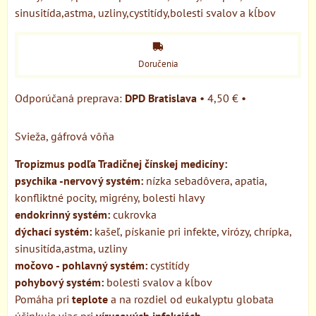
sinusitída,astma, uzliny,cystitídy,bolesti svalov a kĺbov
Doručenia
DPD Bratislava
•
4,50 €
•
Svieža, gáfrová vôňa
Tropizmus podľa Tradičnej čínskej medicíny:
psychika -nervový systém:
nízka sebadôvera, apatia,
konfliktné pocity, migrény, bolesti hlavy
endokrinný systém:
cukrovka
dýchací systém:
kašeľ, pískanie pri infekte, virózy, chrípka,
sinusitída,astma, uzliny
močovo - pohlavný systém:
cystitídy
pohybový systém:
bolesti svalov a kĺbov
Pomáha pri
teplote
a na rozdiel od eukalyptu globata
účinkuje viac pri
vírusových infekciách.