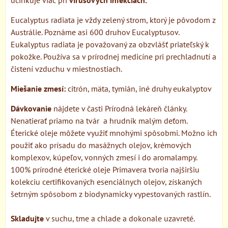
Eucalyptus radiata je vždy zelený strom, ktorý je pôvodom z
Austrálie. Poznáme asi 600 druhov Eucalyptusov.
Eukalyptus radiata je považovaný za obzvlášť priateľský k
pokožke. Používa sa v prírodnej medicíne pri prechladnutí a
čistení vzduchu v miestnostiach.
Miešanie zmesí:
citrón, mäta, tymián, iné druhy eukalyptov
Dávkovanie
nájdete v časti Prírodná lekáreň články.
Nenatierať priamo na tvár a hrudník malým deťom.
Éterické oleje môžete využiť mnohými spôsobmi. Možno ich
použiť ako prísadu do masážnych olejov, krémových
komplexov, kúpeľov, vonných zmesí i do aromalampy.
100% prírodné éterické oleje Primavera tvoria najširšiu
kolekciu certifikovaných esenciálnych olejov, získaných
šetrným spôsobom z biodynamicky vypestovaných rastlín.
Skladujte
v suchu, tme a chlade a dokonale uzavreté.