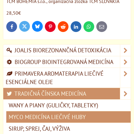
TCM BOHEMIA s.r.o., organizačná zložka TCM SLOVAKIA
28,50€
Bluesky
Twitter
Facebook
Pinterest
Reddit
LinkedIn
WhatsApp
E-
mail
JOALIS BIOREZONANČNÁ DETOXIKÁCIA
BIOGROUP BIOINTEGROVANÁ MEDICÍNA
PRIMAVERA AROMATERAPIA LIEČIVÉ
ESENCIÁLNE OLEJE
TRADIČNÁ ČÍNSKA MEDICÍNA
WANY A PIANY (GULIČKY, TABLETKY)
MYCO MEDICÍNA LIEČIVÉ HUBY
SIRUP, SPREJ, ČAJ, VÝŽIVA