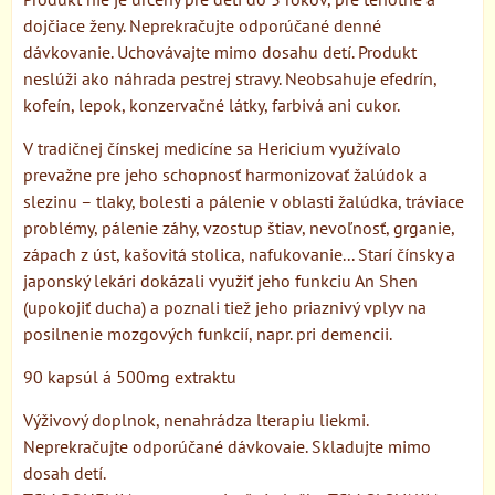
dojčiace ženy. Neprekračujte odporúčané denné
dávkovanie. Uchovávajte mimo dosahu detí. Produkt
neslúži ako náhrada pestrej stravy. Neobsahuje efedrín,
kofeín, lepok, konzervačné látky, farbivá ani cukor.
V tradičnej čínskej medicíne sa Hericium využívalo
prevažne pre jeho schopnosť harmonizovať žalúdok a
slezinu – tlaky, bolesti a pálenie v oblasti žalúdka, tráviace
problémy, pálenie záhy, vzostup štiav, nevoľnosť, grganie,
zápach z úst, kašovitá stolica, nafukovanie... Starí čínsky a
japonský lekári dokázali využiť jeho funkciu An Shen
(upokojiť ducha) a poznali tiež jeho priaznivý vplyv na
posilnenie mozgových funkcií, napr. pri demencii.
90 kapsúl á 500mg extraktu
Výživový doplnok, nenahrádza lterapiu liekmi.
Neprekračujte odporúčané dávkovaie. Skladujte mimo
dosah detí.