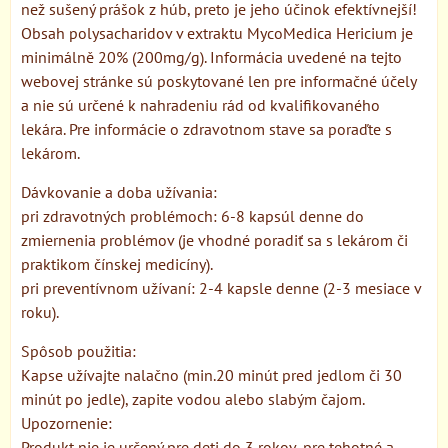
než sušený prášok z húb, preto je jeho účinok efektívnejší!
Obsah polysacharidov v extraktu MycoMedica Hericium je
minimálně 20% (200mg/g). Informácia uvedené na tejto
webovej stránke sú poskytované len pre informačné účely
a nie sú určené k nahradeniu rád od kvalifikovaného
lekára. Pre informácie o zdravotnom stave sa poraďte s
lekárom.
Dávkovanie a doba užívania:
pri zdravotných problémoch: 6-8 kapsúl denne do
zmiernenia problémov (je vhodné poradiť sa s lekárom či
praktikom čínskej medicíny).
pri preventívnom užívaní: 2-4 kapsle denne (2-3 mesiace v
roku).
Spôsob použitia:
Kapse užívajte nalačno (min.20 minút pred jedlom či 30
minút po jedle), zapite vodou alebo slabým čajom.
Upozornenie:
Produkt nie je určený pre deti do 3 rokov, pre tehotné a