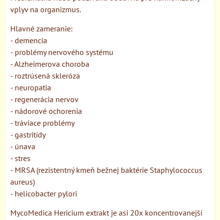
vplyv na organizmus.
Hlavné zameranie:
- demencia
- problémy nervového systému
- Alzheimerova choroba
- roztrúsená skleróza
- neuropatia
- regenerácia nervov
- nádorové ochorenia
- tráviace problémy
- gastritídy
- únava
- stres
- MRSA (rezistentný kmeň bežnej baktérie Staphylococcus
aureus)
- helicobacter pylori
MycoMedica Hericium extrakt je asi 20x koncentrovanejší