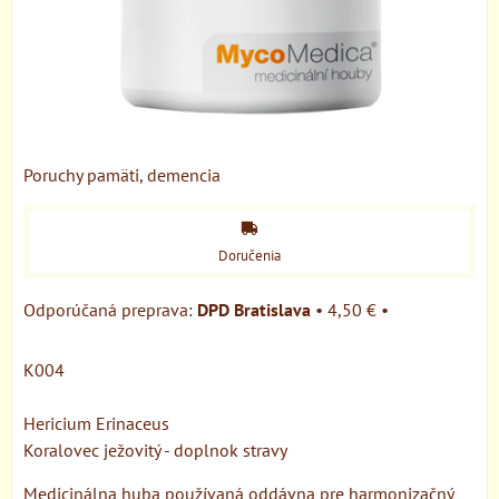
Poruchy pamäti, demencia
Doručenia
DPD Bratislava
•
4,50 €
•
K004
Hericium Erinaceus
Koralovec ježovitý - doplnok stravy
Medicinálna huba používaná oddávna pre harmonizačný