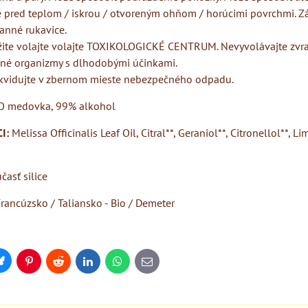
e pred teplom / iskrou / otvoreným ohňom / horúcimi povrchmi. Zá
anné rukavice.
žite volajte volajte TOXIKOLOGICKÉ CENTRUM. Nevyvolávajte zvra
dné organizmy s dlhodobými účinkami.
ikvidujte v zbernom mieste nebezpečného odpadu.
O medovka, 99% alkohol
I:
Melissa Officinalis Leaf Oil, Citral**, Geraniol**, Citronellol**, L
časť silice
rancúzsko / Taliansko - Bio / Demeter
Bluesky
Pinterest
Reddit
LinkedIn
WhatsApp
E-
mail