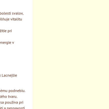
bolesti svalov,
lňuje vitalitu
itie pri
energie v
. Lacnejšie
plému podnebiu.
tého tvaru.
sa používa pri
í a nespavosti.