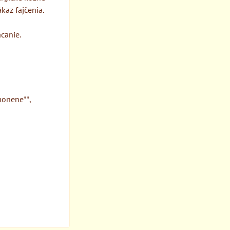
kaz fajčenia.
canie.
imonene**,