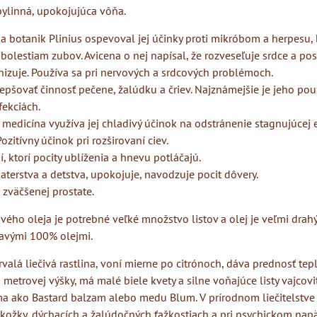
bylinná, upokojujúca vôňa.
 a botanik Plinius ospevoval jej účinky proti mikróbom a herpesu, 
bolestiam zubov. Avicena o nej napísal, že rozveseľuje srdce a posi
izuje. Používa sa pri nervových a srdcových problémoch.
pšovať činnosť pečene, žalúdku a čriev. Najznámejšie je jeho použ
fekciách.
 medicína využíva jej chladivý účinok na odstránenie stagnujúcej 
Pozitívny účinok pri rozširovaní ciev.
, ktorí pocity ublíženia a hnevu potláčajú.
terstva a detstva, upokojuje, navodzuje pocit dôvery.
 zväčšenej prostate.
vého oleja je potrebné veľké množstvo listov a olej je veľmi drahý
ravými 100% olejmi.
valá liečivá rastlina, voní mierne po citrónoch, dáva prednosť te
 metrovej výšky, má malé biele kvety a silne voňajúce listy vajcovi
ma ako Bastard balzam alebo medu Blum. V prírodnom liečitelstve 
ožky, dýchacích a žalúdočných ťažkostiach a pri psychickom napät