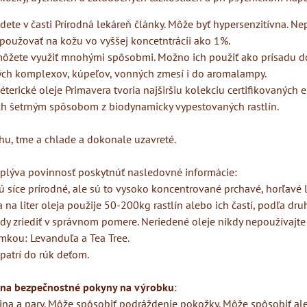
dete v časti Prírodná lekáreň články. Môže byť hypersenzitívna. Ne
použovať na kožu vo vyššej koncetntrácii ako 1%.
 môžete využiť mnohými spôsobmi. Možno ich použiť ako prísadu 
ých komplexov, kúpeľov, vonných zmesí i do aromalampy.
terické oleje Primavera tvoria najširšiu kolekciu certifikovaných 
ých šetrným spôsobom z biodynamicky vypestovaných rastlín.
hu, tme a chlade a dokonale uzavreté.
plýva povinnosť poskytnúť nasledovné informácie:
sú síce prírodné, ale sú to vysoko koncentrované prchavé, horľavé l
 na liter oleja použije 50-200kg rastlín alebo ich častí, podľa druh
ždy zriediť v správnom pomere. Neriedené oleje nikdy nepoužívajt
mkou: Levanduľa a Tea Tree.
patrí do rúk deťom.
na bezpečnostné pokyny na výrobku
:
ina a pary. Môže spôsobiť podráždenie pokožky. Môže spôsobiť al