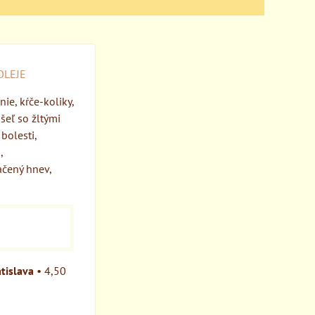
OLEJE
ie, kŕče-koliky,
šeľ so žltými
bolesti,
,
ačený hnev,
tislava
•
4,50