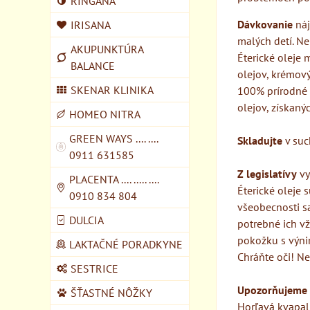
RINGANA
Dávkovanie
náj
IRISANA
malých detí. Ne
AKUPUNKTÚRA
Éterické oleje
BALANCE
olejov, krémov
SKENAR KLINIKA
100% prírodné é
olejov, získan
HOMEO NITRA
GREEN WAYS .... ....
Skladujte
v suc
0911 631585
Z legislatívy
vy
PLACENTA .... ..... ....
Éterické oleje 
0910 834 804
všeobecnosti sa
DULCIA
potrebné ich v
pokožku s výni
LAKTAČNÉ PORADKYNE
Chráňte oči! Ne
SESTRICE
Upozorňujeme 
ŠŤASTNÉ NÔŽKY
Horľavá kvapal