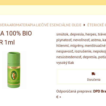
VERA AROMATERAPIA LIEČIVÉ ESENCIÁLNE OLEJE
ÉTERICKÉ 
 100% BIO
smútok, depresia, herpes, tráven
plynatosť, nevoľnosť, astma, ka
R 1ml
hlienmi, migrény, menštruačné 
nespavosť, rozrušenie, nepokoj
nesústredenosť, depresia, potl
vysoký tlak
Doručenia
DPD Bra
€
•