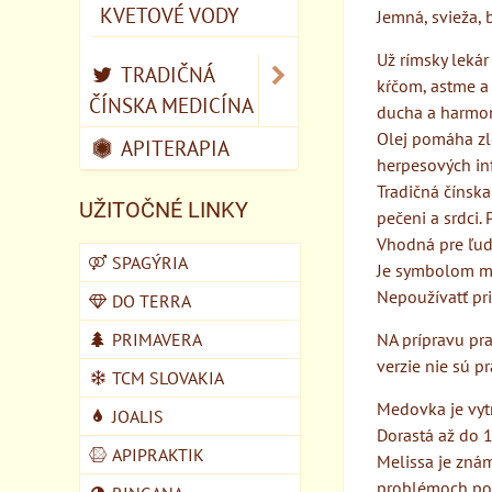
KVETOVÉ VODY
Jemná, svieža, 
Už rímsky lekár
TRADIČNÁ
kŕčom, astme a 
ČÍNSKA MEDICÍNA
ducha a harmon
Olej pomáha zle
APITERAPIA
herpesových in
Tradičná čínska
UŽITOČNÉ LINKY
pečeni a srdci. 
Vhodná pre ľudí
SPAGÝRIA
Je symbolom ma
Nepoužívatť pri
DO TERRA
PRIMAVERA
NA prípravu pra
verzie nie sú p
TCM SLOVAKIA
Medovka je vytr
JOALIS
Dorastá až do 1
APIPRAKTIK
Melissa je zná
problémoch pok