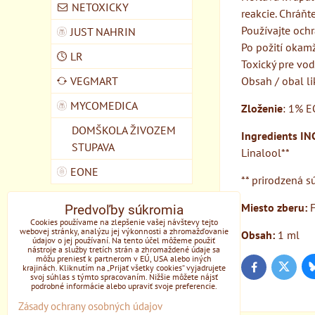
NETOXICKY
reakcie. Chráňt
Používajte ochr
JUST NAHRIN
Po požití okam
LR
Toxický pre vo
VEGMART
Obsah / obal l
MYCOMEDICA
Zloženie
: 1% E
DOMŠKOLA ŽIVOZEM
Ingredients INC
STUPAVA
Linalool**
EONE
** prirodzená sú
Miesto zberu:
F
Predvoľby súkromia
Cookies používame na zlepšenie vašej návštevy tejto
webovej stránky, analýzu jej výkonnosti a zhromažďovanie
Obsah:
1 ml
údajov o jej používaní. Na tento účel môžeme použiť
nástroje a služby tretích strán a zhromaždené údaje sa
môžu preniesť k partnerom v EÚ, USA alebo iných
krajinách. Kliknutím na „Prijať všetky cookies“ vyjadrujete
Twitter
Facebook
svoj súhlas s týmto spracovaním. Nižšie môžete nájsť
podrobné informácie alebo upraviť svoje preferencie.
Zásady ochrany osobných údajov