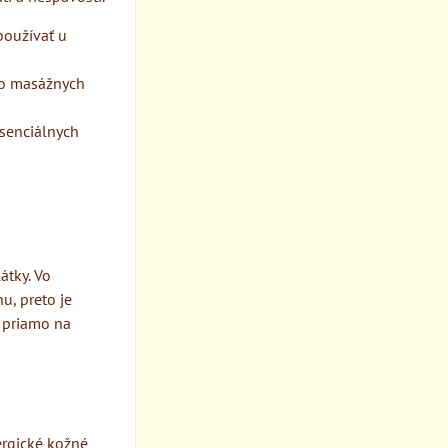
používať u
do masážnych
esenciálnych
átky. Vo
u, preto je
e priamo na
ergické kožné