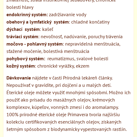
bolesti hlavy
endokrinný systém:
zadržiavanie vody
obehový a lymfatický systém
: chladné končatiny
dýchací
systém
: kašeľ
tráviaci systém
: nevoľnosť, nadúvanie, poruchy trávenia
močovo - pohlavný systém
: nepravidelná menštruácia,
sťažené močenie, bolestivá menštruácia
pohybový systém:
reumatizmus, svalové bolesti
kožný systém
: chronické vyrážky, ekzem
Dávkovanie
nájdete v časti Prírodná lekáreň články.
Nepoužívať v gravidite, pri dojčení a u malých detí.
Éterické oleje môžete využiť mnohými spôsobmi. Možno ich
použiť ako prísadu do masážnych olejov, krémových
komplexov, kúpeľov, vonných zmesí i do aromalampy.
100% prírodné éterické oleje Primavera tvoria najširšiu
kolekciu certifikovaných esenciálnych olejov, získaných
šetrným spôsobom z biodynamicky vypestovaných rastlín.