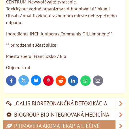
CENTRUM. Nevyvolávajte zvracanie.
Toxický pre vodné organizmy s dlhodobými účinkami.
Obsah / obal likvidujte v zbernom mieste nebezpečného
odpadu.
Ingredients INCI: Juniperus Communis Oil,Limonene**
** prirodzená súčasť silice
Miesto zberu: Francúzsko / Bio
Objem: 5 ml
Bluesky
Twitter
Facebook
Pinterest
Reddit
LinkedIn
WhatsApp
E-
mail
JOALIS BIOREZONANČNÁ DETOXIKÁCIA
BIOGROUP BIOINTEGROVANÁ MEDICÍNA
PRIMAVERA AROMATERAPIA LIEČIVÉ