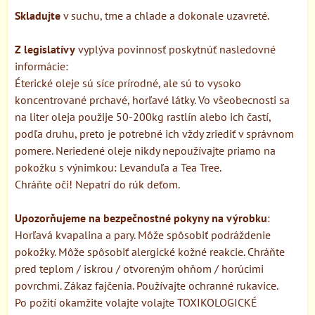
Skladujte
v suchu, tme a chlade a dokonale uzavreté.
Z legislatívy
vyplýva povinnosť poskytnúť nasledovné
informácie:
Éterické oleje sú síce prírodné, ale sú to vysoko
koncentrované prchavé, horľavé látky. Vo všeobecnosti sa
na liter oleja použije 50-200kg rastlín alebo ich častí,
podľa druhu, preto je potrebné ich vždy zriediť v správnom
pomere. Neriedené oleje nikdy nepoužívajte priamo na
pokožku s výnimkou: Levanduľa a Tea Tree.
Chráňte oči! Nepatrí do rúk deťom.
Upozorňujeme na bezpečnostné pokyny na výrobku
:
Horľavá kvapalina a pary. Môže spôsobiť podráždenie
pokožky. Môže spôsobiť alergické kožné reakcie. Chráňte
pred teplom / iskrou / otvoreným ohňom / horúcimi
povrchmi. Zákaz fajčenia. Používajte ochranné rukavice.
Po požití okamžite volajte volajte TOXIKOLOGICKÉ