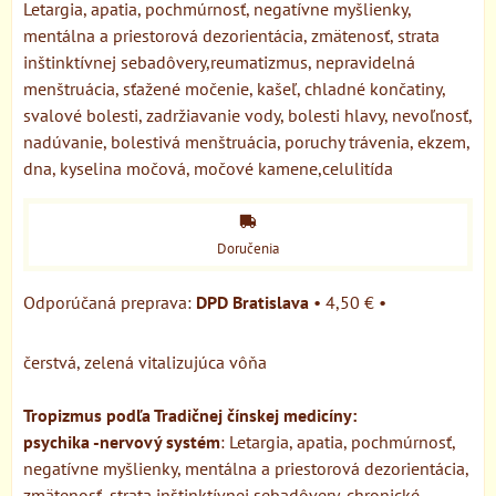
Letargia, apatia, pochmúrnosť, negatívne myšlienky,
mentálna a priestorová dezorientácia, zmätenosť, strata
inštinktívnej sebadôvery,reumatizmus, nepravidelná
menštruácia, sťažené močenie, kašeľ, chladné končatiny,
svalové bolesti, zadržiavanie vody, bolesti hlavy, nevoľnosť,
nadúvanie, bolestivá menštruácia, poruchy trávenia, ekzem,
dna, kyselina močová, močové kamene,celulitída
Doručenia
DPD Bratislava
•
4,50 €
•
čerstvá, zelená vitalizujúca vôňa
Tropizmus podľa Tradičnej čínskej medicíny:
psychika -nervový systém
: Letargia, apatia, pochmúrnosť,
negatívne myšlienky, mentálna a priestorová dezorientácia,
zmätenosť, strata inštinktívnej sebadôvery, chronické