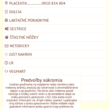
PLACENTA .... ..... .... 0910 834 804
DULCIA
LAKTAČNÉ PORADKYNE
SESTRICE
ŠŤASTNÉ NÔŽKY
NETOXICKY
JUST NAHRIN
LR
VEGMART
MYCOMEDICA
Predvoľby súkromia
Cookies používame na zlepšenie vašej návštevy tejto
webovej stránky, analýzu jej výkonnosti a zhromažďovanie
DOMŠKOLA ŽIVOZEM STUPAVA
údajov o jej používaní. Na tento účel môžeme použiť
nástroje a služby tretích strán a zhromaždené údaje sa
EONE
môžu preniesť k partnerom v EÚ, USA alebo iných
krajinách. Kliknutím na „Prijať všetky cookies“ vyjadrujete
svoj súhlas s týmto spracovaním. Nižšie môžete nájsť
podrobné informácie alebo upraviť svoje preferencie.