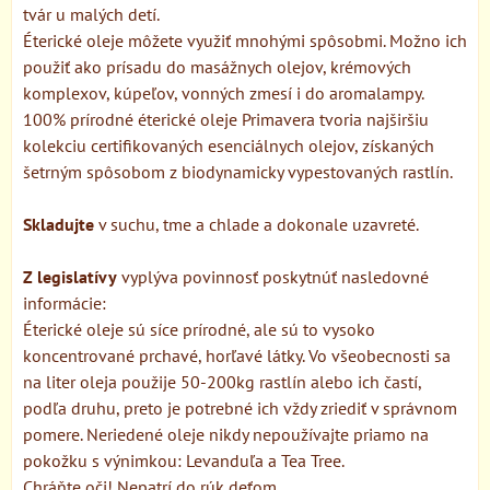
tvár u malých detí.
Éterické oleje môžete využiť mnohými spôsobmi. Možno ich
použiť ako prísadu do masážnych olejov, krémových
komplexov, kúpeľov, vonných zmesí i do aromalampy.
100% prírodné éterické oleje Primavera tvoria najširšiu
kolekciu certifikovaných esenciálnych olejov, získaných
šetrným spôsobom z biodynamicky vypestovaných rastlín.
Skladujte
v suchu, tme a chlade a dokonale uzavreté.
Z legislatívy
vyplýva povinnosť poskytnúť nasledovné
informácie:
Éterické oleje sú síce prírodné, ale sú to vysoko
koncentrované prchavé, horľavé látky. Vo všeobecnosti sa
na liter oleja použije 50-200kg rastlín alebo ich častí,
podľa druhu, preto je potrebné ich vždy zriediť v správnom
pomere. Neriedené oleje nikdy nepoužívajte priamo na
pokožku s výnimkou: Levanduľa a Tea Tree.
Chráňte oči! Nepatrí do rúk deťom.