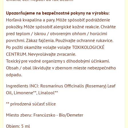
Upozorňujeme na bezpečnostné pokyny na výrobku
:
Horľavá kvapalina a pary. Môže spôsobiť podráždenie
pokožky. Môže spôsobiť alergické kožné reakcie. Chráňte
pred teplom / iskrou / otvoreným ohňom / horúcimi
povrchmi. Zákaz fajčenia. Používajte ochranné rukavice.
Po požití okamžite volajte volajte TOXIKOLOGICKÉ
CENTRUM. Nevyvolávajte zvracanie.
Toxický pre vodné organizmy s dlhodobými účinkami.
Obsah / obal likvidujte v zbernom mieste nebezpečného
odpadu.
Ingredients INCI: Rosmarinus Officinalis (Rosemary) Leaf
Oil, Limonene**, Linalool**
** prirodzená súčasť silice
Miesto zberu: Francúzsko - Bio/Demeter
Objem: 5 ml