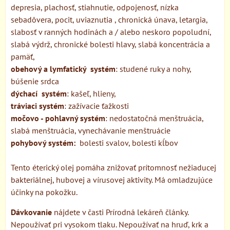
depresia, plachosť, stiahnutie, odpojenosť, nízka
sebadôvera, pocit, uviaznutia , chronická únava, letargia,
slabosť v ranných hodinách a / alebo neskoro popoludní,
slabá výdrž, chronické bolesti hlavy, slabá koncentrácia a
pamäť,
obehový a lymfatický systém
: studené ruky a nohy,
búšenie srdca
dýchací
systém
: kašeľ, hlieny,
tráviaci systém
: zažívacie ťažkosti
močovo - pohlavný systém
: nedostatočná menštruácia,
slabá menštruácia, vynechávanie menštruácie
pohybový systém:
bolesti svalov, bolesti kĺbov
Tento éterický olej pomáha znižovať prítomnosť nežiaducej
bakteriálnej, hubovej a vírusovej aktivity. Má omladzujúce
účinky na pokožku.
Dávkovanie
nájdete v časti Prírodná lekáreň články.
Nepoužívať pri vysokom tlaku. Nepoužívať na hruď, krk a