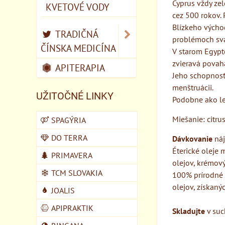
Cyprus vždy zel
KVETOVÉ VODY
cez 500 rokov.
Blízkeho východu
TRADIČNÁ
problémoch sva
ČÍNSKA MEDICÍNA
V starom Egypte
zvieravá povah
APITERAPIA
Jeho schopnosť 
menštruácii.
UŽITOČNÉ LINKY
Podobne ako lev
Miešanie: citrus
SPAGÝRIA
DO TERRA
Dávkovanie
náj
Éterické oleje
PRIMAVERA
olejov, krémov
TCM SLOVAKIA
100% prírodné é
olejov, získan
JOALIS
APIPRAKTIK
Skladujte
v suc