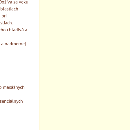
Dožíva sa veku
blastiach
 pri
stiach.
eho chladivá a
i a nadmernej
do masážnych
esenciálnych