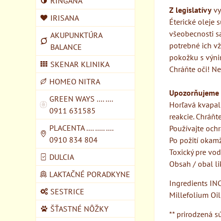
RINGANA
Z legislatívy
vy
IRISANA
Éterické oleje 
všeobecnosti sa
AKUPUNKTÚRA
potrebné ich v
BALANCE
pokožku s výni
SKENAR KLINIKA
Chráňte oči! Ne
HOMEO NITRA
Upozorňujeme 
GREEN WAYS .... ....
Horľavá kvapal
0911 631585
reakcie. Chráňt
PLACENTA .... ..... ....
Používajte ochr
0910 834 804
Po požití okam
Toxický pre vo
DULCIA
Obsah / obal l
LAKTAČNÉ PORADKYNE
Ingredients IN
SESTRICE
Millefolium Oil
ŠŤASTNÉ NÔŽKY
** prirodzená sú