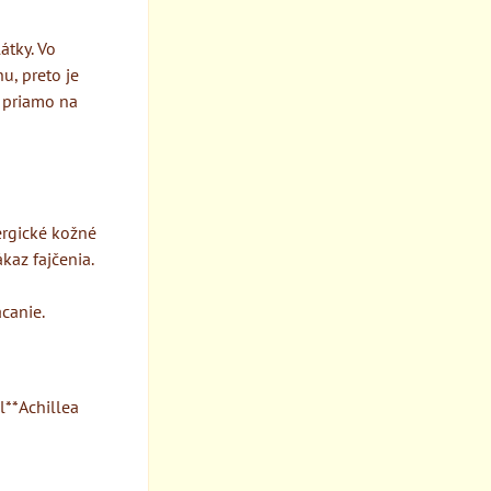
átky. Vo
u, preto je
e priamo na
ergické kožné
kaz fajčenia.
canie.
l**Achillea