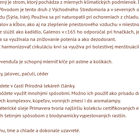
ený je strom, ktorý pochádza z miernych klimatických podmienok. 
 Pôvodom je tento druh z Východného Stredomoria a v severných o
 (Sýria, Irán). Používa sa pri naturopatii pri ochoreniach z chladu,
lov a kĺbov, ako aj na zlepšenie priestorového vzduchu v miestno
 slúžil ako kadidlo, Galenos v r.165 ho odporúčal pri hnačkách, j
a sa využívala na znižovanie potenia a ako dezodorant.
harmonizovať cirkuláciu krvi sa využíva pri bolestivej menštruáci
enduľa je schopný mierniť kŕče pri astme a kolikách.
y, jalovec, pačuli, céder
dete v časti Prírodná lekáreň články.
 môžete využiť mnohými spôsobmi. Možno ich použiť ako prísadu 
ých komplexov, kúpeľov, vonných zmesí i do aromalampy.
terické oleje Primavera tvoria najširšiu kolekciu certifikovaných 
ých šetrným spôsobom z biodynamicky vypestovaných rastlín.
hu, tme a chlade a dokonale uzavreté.