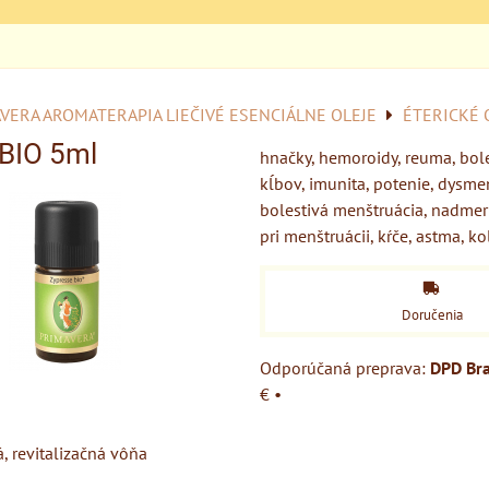
VERA AROMATERAPIA LIEČIVÉ ESENCIÁLNE OLEJE
ÉTERICKÉ 
BIO 5ml
hnačky, hemoroidy, reuma, bole
kĺbov, imunita, potenie, dysme
bolestivá menštruácia, nadmer
pri menštruácii, kŕče, astma, ko
Doručenia
DPD Bra
€
•
á, revitalizačná vôňa