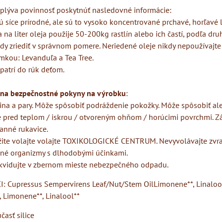
plýva povinnosť poskytnúť nasledovné informácie:
sú síce prírodné, ale sú to vysoko koncentrované prchavé, horľavé l
 na liter oleja použije 50-200kg rastlín alebo ich častí, podľa druh
ždy zriediť v správnom pomere. Neriedené oleje nikdy nepoužívajt
mkou: Levanduľa a Tea Tree.
patrí do rúk deťom.
na bezpečnostné pokyny na výrobku
:
ina a pary. Môže spôsobiť podráždenie pokožky. Môže spôsobiť al
e pred teplom / iskrou / otvoreným ohňom / horúcimi povrchmi. Zá
anné rukavice.
žite volajte volajte TOXIKOLOGICKÉ CENTRUM. Nevyvolávajte zvra
dné organizmy s dlhodobými účinkami.
ikvidujte v zbernom mieste nebezpečného odpadu.
CI: Cupressus Sempervirens Leaf/Nut/Stem OilLimonene**, Linaloo
, Limonene**, Linalool**
časť silice