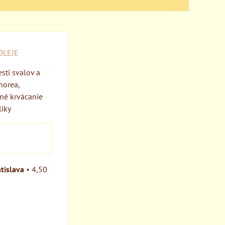
OLEJE
sti svalov a
norea,
né krvácanie
liky
tislava
•
4,50