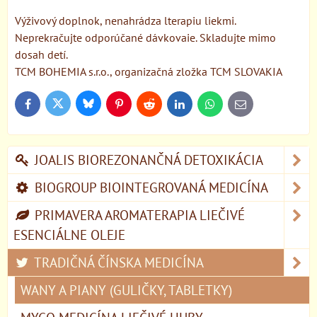
Výživový doplnok, nenahrádza lterapiu liekmi.
Neprekračujte odporúčané dávkovaie. Skladujte mimo
dosah detí.
TCM BOHEMIA s.r.o., organizačná zložka TCM SLOVAKIA
Bluesky
Twitter
Facebook
Pinterest
Reddit
LinkedIn
WhatsApp
E-
mail
JOALIS BIOREZONANČNÁ DETOXIKÁCIA
BIOGROUP BIOINTEGROVANÁ MEDICÍNA
PRIMAVERA AROMATERAPIA LIEČIVÉ
ESENCIÁLNE OLEJE
TRADIČNÁ ČÍNSKA MEDICÍNA
WANY A PIANY (GULIČKY, TABLETKY)