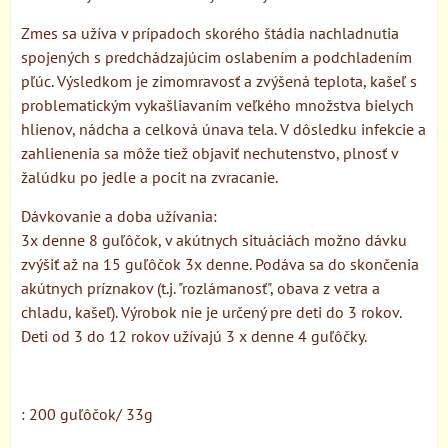
Zmes sa užíva v prípadoch skorého štádia nachladnutia
spojených s predchádzajúcim oslabením a podchladením
pľúc. Výsledkom je zimomravosť a zvýšená teplota, kašeľ s
problematickým vykašliavaním veľkého množstva bielych
hlienov, nádcha a celková únava tela. V dôsledku infekcie a
zahlienenia sa môže tiež objaviť nechutenstvo, plnosť v
žalúdku po jedle a pocit na zvracanie.
Dávkovanie a doba užívania:
3x denne 8 guľôčok, v akútnych situáciách možno dávku
zvýšiť až na 15 guľôčok 3x denne. Podáva sa do skončenia
akútnych príznakov (t.j. "rozlámanosť", obava z vetra a
chladu, kašeľ). Výrobok nie je určený pre deti do 3 rokov.
Deti od 3 do 12 rokov užívajú 3 x denne 4 guľôčky.
: 200 guľôčok/ 33g