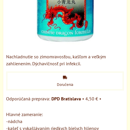
Nachladnutie so zimomravosťou, kašľom a veľkým
zahlienením. Dýchavičnosť pri infekcii.
Doručenia
DPD Bratislava
•
4,50 €
•
Hlavné zameranie:
-nádcha
-kašeľ s vykašlávaním riedkych bielych hlienov