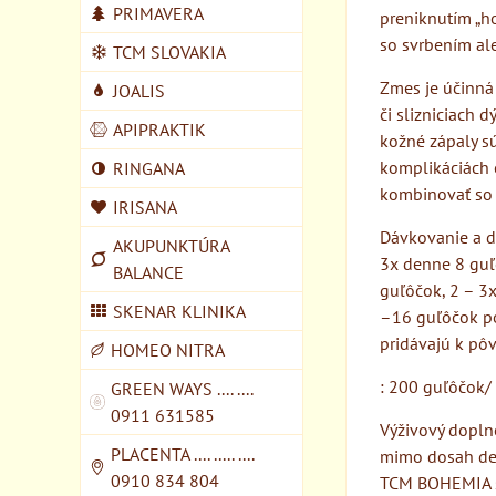
PRIMAVERA
preniknutím „ho
so svrbením al
TCM SLOVAKIA
Zmes je účinná 
JOALIS
či slizniciach 
APIPRAKTIK
kožné zápaly s
komplikáciách 
RINGANA
kombinovať so
IRISANA
Dávkovanie a d
AKUPUNKTÚRA
3x denne 8 guľ
BALANCE
guľôčok, 2 – 3
SKENAR KLINIKA
–16 guľôčok pod
pridávajú k pô
HOMEO NITRA
: 200 guľôčok/
GREEN WAYS .... ....
0911 631585
Výživový dopln
PLACENTA .... ..... ....
mimo dosah det
0910 834 804
TCM BOHEMIA s.