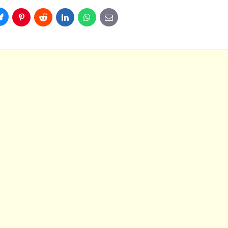
Bluesky
Pinterest
Reddit
LinkedIn
WhatsApp
E-
mail