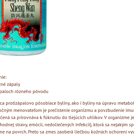
ie:
žné zápaly
zápaloch rôzneho pôvodu
a protizápalovo pôsobiace byliny, ako i byliny na úpravu metabo
ločným menovateľom je prečistenie organizmu a povzbudenie imuni
rčená sa prirovnáva k fúknutiu do tlejúcich uhlíkov. V organizme je
hodnej stravy, emócií, nedoliečených infekcií), ktorá sa nejakým s
ne na povrch. Preto sa zmes zaoberá liečbou kožných ochorení vy