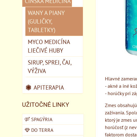
ČÍNSKA MEDICÍNA
WANY A PIANY
(GULIČKY,
TABLETKY)
MYCO MEDICÍNA
LIEČIVÉ HUBY
SIRUP, SPREJ, ČAJ,
VÝŽIVA
Hlavné zameran
- akné a iné ko
APITERAPIA
- horúčky pri 
UŽITOČNÉ LINKY
Zmes obsahujúc
zažívania. Spo
SPAGÝRIA
ktorý je zmes u
horúčosť (z nev
DO TERRA
faktorom dosta