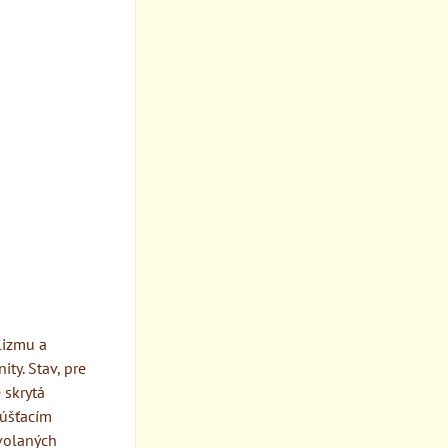
lizmu a
ty. Stav, pre
 skrytá
púšťacím
volaných