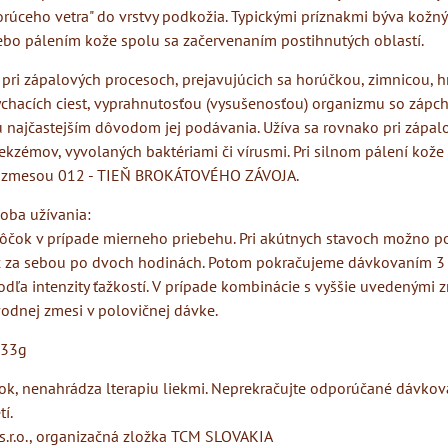
rúceho vetra" do vrstvy podkožia. Typickými príznakmi býva kožný
ebo pálením kože spolu sa začervenaním postihnutých oblastí.
pri zápalových procesoch, prejavujúcich sa horúčkou, zimnicou, h
dýchacích ciest, vyprahnutosťou (vysušenosťou) organizmu so zápc
ú najčastejším dôvodom jej podávania. Užíva sa rovnako pri zápal
ekzémov, vyvolaných baktériami či vírusmi. Pri silnom pálení kož
 zmesou 012 - TIEŇ BROKÁTOVÉHO ZÁVOJA.
oba užívania:
ôčok v prípade mierneho priebehu. Pri akútnych stavoch možno p
x za sebou po dvoch hodinách. Potom pokračujeme dávkovaním 3 
ľa intenzity ťažkostí. V prípade kombinácie s vyššie uvedenými z
vodnej zmesi v polovičnej dávke.
 33g
ok, nenahrádza lterapiu liekmi. Neprekračujte odporúčané dávkova
í.
r.o., organizačná zložka TCM SLOVAKIA