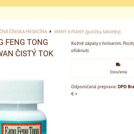
ČNÁ ČÍNSKA MEDICÍNA
WANY A PIANY (guličky, tabletky)
G FENG TONG
Kožné zápaly s hnisaním. Pocit
ofúknutí.
AN ČISTÝ TOK
Doručenia
DPD Bra
€
•