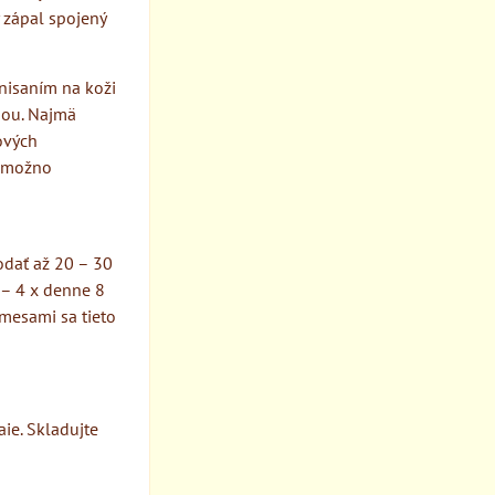
 zápal spojený
nisaním na koži
hou. Najmä
ových
e možno
odať až 20 – 30
– 4 x denne 8
mesami sa tieto
ie. Skladujte