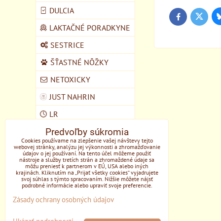
DULCIA
Twitter
Facebook
LAKTAČNÉ PORADKYNE
SESTRICE
ŠŤASTNÉ NÔŽKY
NETOXICKY
JUST NAHRIN
LR
Predvoľby súkromia
VEGMART
Cookies používame na zlepšenie vašej návštevy tejto
webovej stránky, analýzu jej výkonnosti a zhromažďovanie
MYCOMEDICA
údajov o jej používaní. Na tento účel môžeme použiť
nástroje a služby tretích strán a zhromaždené údaje sa
DOMŠKOLA ŽIVOZEM
môžu preniesť k partnerom v EÚ, USA alebo iných
krajinách. Kliknutím na „Prijať všetky cookies“ vyjadrujete
STUPAVA
svoj súhlas s týmto spracovaním. Nižšie môžete nájsť
podrobné informácie alebo upraviť svoje preferencie.
EONE
Zásady ochrany osobných údajov