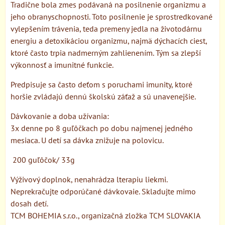
Tradične bola zmes podávaná na posilnenie organizmu a
jeho obranyschopnosti. Toto posilnenie je sprostredkované
vylepšením trávenia, teda premeny jedla na životodárnu
energiu a detoxikáciou organizmu, najmä dýchacích ciest,
ktoré často trpia nadmerným zahlienením. Tým sa zlepší
výkonnosť a imunitné funkcie.
Predpisuje sa často deťom s poruchami imunity, ktoré
horšie zvládajú dennú školskú záťaž a sú unavenejšie.
Dávkovanie a doba užívania:
3x denne po 8 guľôčkach po dobu najmenej jedného
mesiaca. U detí sa dávka znižuje na polovicu.
200 guľôčok/ 33g
Výživový doplnok, nenahrádza lterapiu liekmi.
Neprekračujte odporúčané dávkovaie. Skladujte mimo
dosah detí.
TCM BOHEMIA s.r.o., organizačná zložka TCM SLOVAKIA