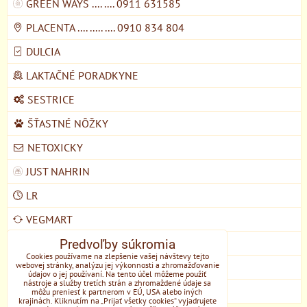
GREEN WAYS .... .... 0911 631585
PLACENTA .... ..... .... 0910 834 804
DULCIA
LAKTAČNÉ PORADKYNE
SESTRICE
ŠŤASTNÉ NÔŽKY
NETOXICKY
JUST NAHRIN
LR
VEGMART
MYCOMEDICA
Predvoľby súkromia
Cookies používame na zlepšenie vašej návštevy tejto
webovej stránky, analýzu jej výkonnosti a zhromažďovanie
DOMŠKOLA ŽIVOZEM STUPAVA
údajov o jej používaní. Na tento účel môžeme použiť
nástroje a služby tretích strán a zhromaždené údaje sa
EONE
môžu preniesť k partnerom v EÚ, USA alebo iných
krajinách. Kliknutím na „Prijať všetky cookies“ vyjadrujete