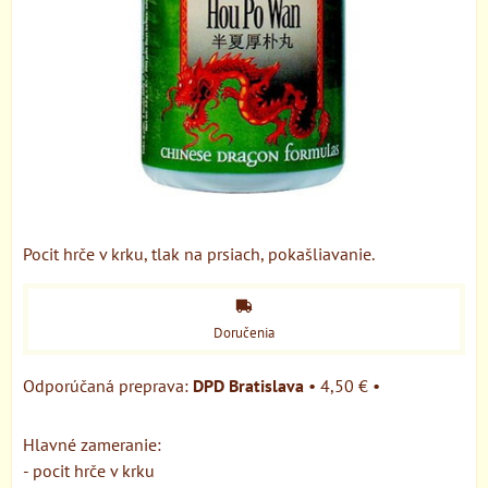
Pocit hrče v krku, tlak na prsiach, pokašliavanie.
Doručenia
DPD Bratislava
•
4,50 €
•
Hlavné zameranie:
- pocit hrče v krku