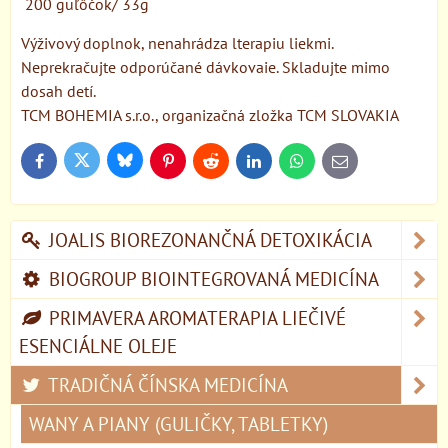
200 guľôčok/ 33g
Výživový doplnok, nenahrádza lterapiu liekmi.
Neprekračujte odporúčané dávkovaie. Skladujte mimo
dosah detí.
TCM BOHEMIA s.r.o., organizačná zložka TCM SLOVAKIA
Bluesky
Twitter
Facebook
Pinterest
Reddit
LinkedIn
WhatsApp
E-
mail
JOALIS BIOREZONANČNÁ DETOXIKÁCIA
BIOGROUP BIOINTEGROVANÁ MEDICÍNA
PRIMAVERA AROMATERAPIA LIEČIVÉ
ESENCIÁLNE OLEJE
TRADIČNÁ ČÍNSKA MEDICÍNA
WANY A PIANY (GULIČKY, TABLETKY)