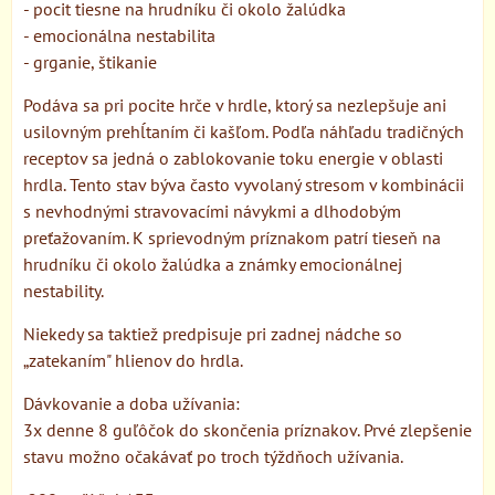
- pocit tiesne na hrudníku či okolo žalúdka
- emocionálna nestabilita
- grganie, štikanie
Podáva sa pri pocite hrče v hrdle, ktorý sa nezlepšuje ani
usilovným prehĺtaním či kašľom. Podľa náhľadu tradičných
receptov sa jedná o zablokovanie toku energie v oblasti
hrdla. Tento stav býva často vyvolaný stresom v kombinácii
s nevhodnými stravovacími návykmi a dlhodobým
preťažovaním. K sprievodným príznakom patrí tieseň na
hrudníku či okolo žalúdka a známky emocionálnej
nestability.
Niekedy sa taktiež predpisuje pri zadnej nádche so
„zatekaním" hlienov do hrdla.
Dávkovanie a doba užívania:
3x denne 8 guľôčok do skončenia príznakov. Prvé zlepšenie
stavu možno očakávať po troch týždňoch užívania.