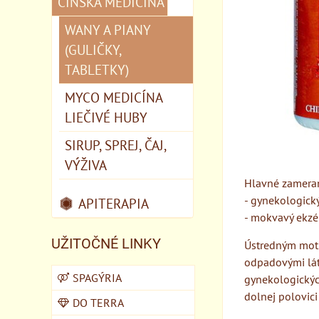
ČÍNSKA MEDICÍNA
WANY A PIANY
(GULIČKY,
TABLETKY)
MYCO MEDICÍNA
LIEČIVÉ HUBY
SIRUP, SPREJ, ČAJ,
VÝŽIVA
Hlavné zameran
- gynekologický 
APITERAPIA
- mokvavý ekzé
UŽITOČNÉ LINKY
Ústredným motí
odpadovými látk
SPAGÝRIA
gynekologických
dolnej polovici 
DO TERRA