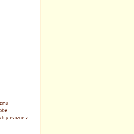
izmu
dobe
ich prevažne v