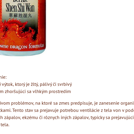
ie:
výtok, ktorý je žltý, pálivý či svrbivý
m zhoršujúci sa vlhkým prostredím
vom problémov, na ktoré sa zmes predpisuje, je zanesenie organ
ami. Tento stav sa prejavuje potrebou ventilácie z tela von v po
 zápalov, ekzému či rôznych iných zápalov, typicky sa prejavujúc
tela.