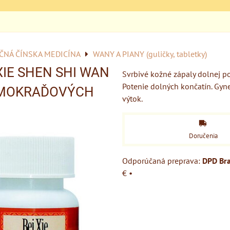
ČNÁ ČÍNSKA MEDICÍNA
WANY A PIANY (guličky, tabletky)
 XIE SHEN SHI WAN
Svrbivé kožné zápaly dolnej po
Potenie dolných končatín. Gyn
 MOKRAĎOVÝCH
výtok.
Doručenia
DPD Bra
€
•