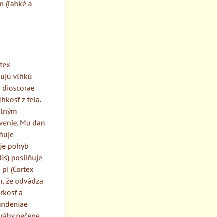
n (ľahké a
rtex
ňujú vlhkú
a dioscorae
hkosť z tela.
olným
ávenie. Mu dan
aňuje
uje pohyb
lis) posilňuje
 pi (Cortex
m, že odvádza
rkosť a
gandeniae
dráhy pečene,