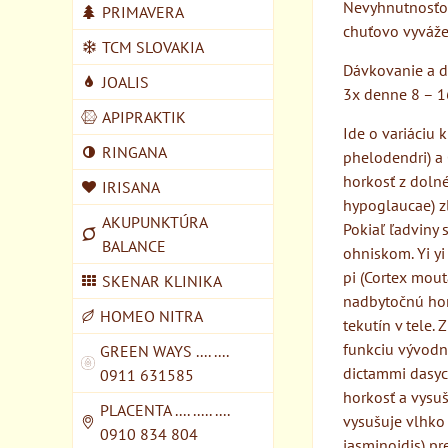
Nevyhnutnosťou
PRIMAVERA
chuťovo vyvážen
TCM SLOVAKIA
Dávkovanie a d
JOALIS
3x denne 8 – 1
APIPRAKTIK
Ide o variáciu 
RINGANA
phelodendri) a 
horkosť z doln
IRISANA
hypoglaucae) zl
AKUPUNKTÚRA
Pokiaľ ľadviny
BALANCE
ohniskom. Yi yi
pi (Cortex mout
SKENAR KLINIKA
nadbytočnú hor
HOMEO NITRA
tekutín v tele. 
funkciu vývodný
GREEN WAYS .... ....
dictammi dasyc
0911 631585
horkosť a vysuš
PLACENTA .... ..... ....
vysušuje vlhko 
0910 834 804
jasminoidis) pr