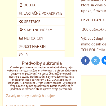
DULCIA
ktorá sa vinie 
upokojiť rozbú
LAKTAČNÉ PORADKYNE
Dr. ZHU DAN-XI.
SESTRICE
200 guľôčok/ 
ŠŤASTNÉ NÔŽKY
NETOXICKY
Výživový dopln
mimo dosah det
JUST NAHRIN
TCM BOHEMIA s.
LR
Twitter
Facebook
Predvoľby súkromia
VEGMART
Cookies používame na zlepšenie vašej návštevy tejto
webovej stránky, analýzu jej výkonnosti a zhromažďovanie
MYCOMEDICA
údajov o jej používaní. Na tento účel môžeme použiť
nástroje a služby tretích strán a zhromaždené údaje sa
DOMŠKOLA ŽIVOZEM
môžu preniesť k partnerom v EÚ, USA alebo iných
krajinách. Kliknutím na „Prijať všetky cookies“ vyjadrujete
STUPAVA
svoj súhlas s týmto spracovaním. Nižšie môžete nájsť
podrobné informácie alebo upraviť svoje preferencie.
EONE
Zásady ochrany osobných údajov