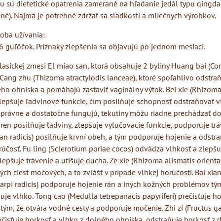
 sú dietetické opatrenia zamerané na hľadanie jedál typu qingda
é). Najmä je potrebné zdržať sa sladkostí a mliečnych výrobkov.
oba užívania:
6 guľôčok. Príznaky zlepšenia sa objavujú po jednom mesiaci.
klasickej zmesi El miao san, ktorá obsahuje 2 byliny Huang bai (Co
Cang zhu (Thizoma atractylodis lanceae), ktoré spoľahlivo odstra
ého ohniska a pomáhajú zastaviť vaginálny výtok. Bei xie (Rhizom
epšuje ľadvinové funkcie, čím posilňuje schopnosť odstraňovať vl
 správne a dostatočne fungujú, tekutiny môžu riadne prechádzať d
 ren posilňuje ľadviny, zlepšuje vylučovacie funkcie, podporuje tr
an radicis) posilňuje krvní obeh, a tým podporuje hojenie a odstr
účosť. Fu ling (Sclerotium poriae cocos) odvádza vlhkosť a zlepš
Zlepšuje trávenie a utišuje ducha. Ze xie (Rhizoma alismatis orienta
ch ciest močových, a to zvlášť v prípade vlhkej horúčosti. Bai xian
arpi radicis) podporuje hojenie rán a iných kožných problémov tý
uje vlhko. Tong cao (Medulla tetrepanacis papyriferi) prečisťuje ho
tým, že otvára vodné cesty a podporuje močenie. Zhi zi (Fructus 
ečisťuje horkosť a vlhko z dolného ohniska, odstraňuje horkosť z 