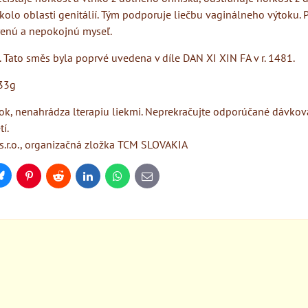
okolo oblasti genitálií. Tým podporuje liečbu vaginálneho výtoku.
renú a nepokojnú myseľ.
 Tato směs byla poprvé uvedena v díle DAN XI XIN FA v r. 1481.
33g
ok, nenahrádza lterapiu liekmi. Neprekračujte odporúčané dávkova
í.
r.o., organizačná zložka TCM SLOVAKIA
Bluesky
Pinterest
Reddit
LinkedIn
WhatsApp
E-
mail