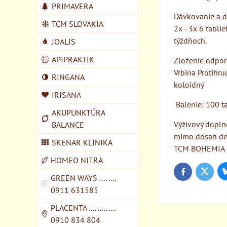
PRIMAVERA
Dávkovanie a d
TCM SLOVAKIA
2x - 3x 6 tabli
týždňoch.
JOALIS
APIPRAKTIK
Zloženie odpor
Vrbina Protihru
RINGANA
koloidný
IRISANA
Balenie: 100 ta
AKUPUNKTÚRA
Výživový dopln
BALANCE
mimo dosah det
SKENAR KLINIKA
TCM BOHEMIA s.
HOMEO NITRA
Twitter
Facebook
GREEN WAYS .... ....
0911 631585
PLACENTA .... ..... ....
0910 834 804