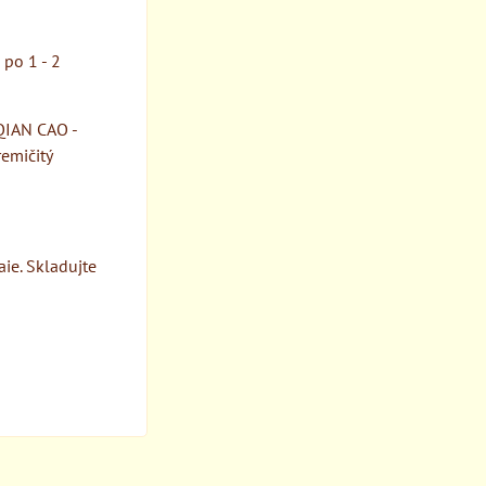
 po 1 - 2
 QIAN CAO -
remičitý
ie. Skladujte