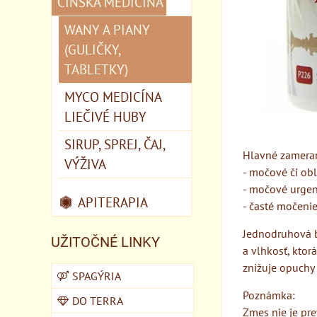
ČÍNSKA MEDICÍNA
WANY A PIANY
(GULIČKY,
TABLETKY)
MYCO MEDICÍNA
LIEČIVÉ HUBY
SIRUP, SPREJ, ČAJ,
Hlavné zameran
VÝŽIVA
- močové či ob
- močové urgen
APITERAPIA
- časté močeni
Jednodruhová b
UŽITOČNÉ LINKY
a vlhkosť, kto
znižuje opuchy 
SPAGÝRIA
Poznámka:
DO TERRA
Zmes nie je pre