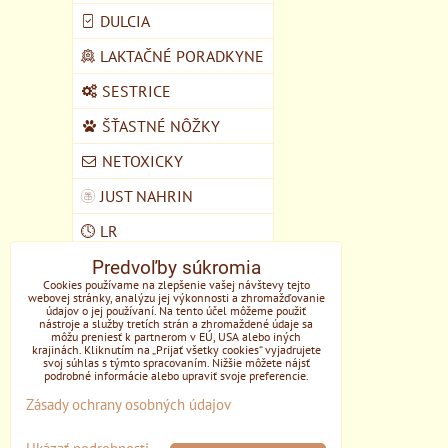
DULCIA
LAKTAČNÉ PORADKYNE
SESTRICE
ŠŤASTNÉ NÔŽKY
NETOXICKY
JUST NAHRIN
LR
Predvoľby súkromia
VEGMART
Cookies používame na zlepšenie vašej návštevy tejto
webovej stránky, analýzu jej výkonnosti a zhromažďovanie
MYCOMEDICA
údajov o jej používaní. Na tento účel môžeme použiť
nástroje a služby tretích strán a zhromaždené údaje sa
DOMŠKOLA ŽIVOZEM
môžu preniesť k partnerom v EÚ, USA alebo iných
krajinách. Kliknutím na „Prijať všetky cookies“ vyjadrujete
STUPAVA
svoj súhlas s týmto spracovaním. Nižšie môžete nájsť
podrobné informácie alebo upraviť svoje preferencie.
EONE
Zásady ochrany osobných údajov