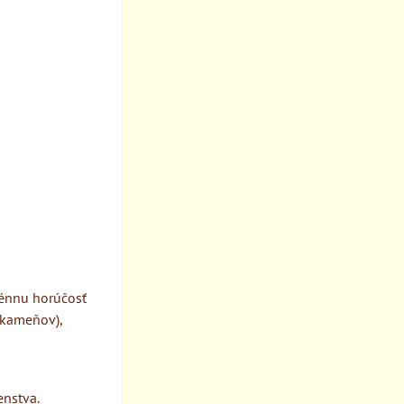
énnu horúčosť
 kameňov),
enstva.