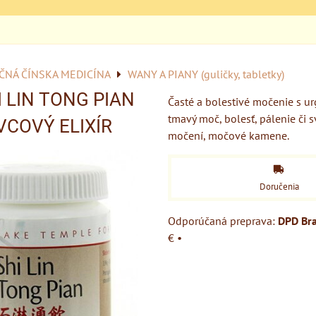
ČNÁ ČÍNSKA MEDICÍNA
WANY A PIANY (guličky, tabletky)
I LIN TONG PIAN
Časté a bolestivé močenie s ur
tmavý moč, bolesť, pálenie či s
COVÝ ELIXÍR
močení, močové kamene.
Doručenia
DPD Bra
€
•