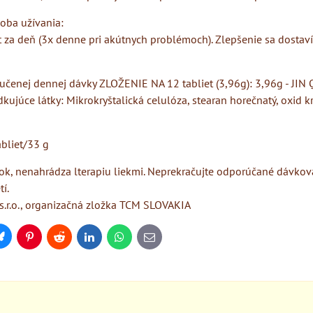
oba užívania:
et za deň (3x denne pri akútnych problémoch). Zlepšenie sa dostaví
učenej dennej dávky ZLOŽENIE NA 12 tabliet (3,96g): 3,96g - JIN
dkujúce látky: Mikrokryštalická celulóza, stearan horečnatý, oxid k
bliet/33 g
ok, nenahrádza lterapiu liekmi. Neprekračujte odporúčané dávkova
í.
r.o., organizačná zložka TCM SLOVAKIA
Bluesky
Pinterest
Reddit
LinkedIn
WhatsApp
E-
mail