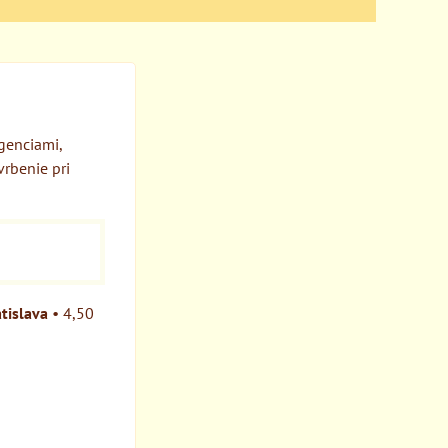
genciami,
vrbenie pri
tislava
•
4,50