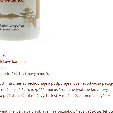
ie:
ličkové kamene
cie
e po troškách s tmavým močom
ylinná zmes spriechodňuje a podporuje močenie, odvádza patog
rá močenie sťažujú, rozpúšťa močové kamene (vrátane ľadvinových
a prečisťuje zápal močových ciest. V moči môže a nemusí byť krv.
ventívna, užíva sa pri objavení sa príznakov. Neužívať počas tehot