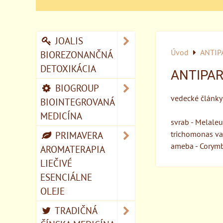
JOALIS
Úvod
ANTIP
BIOREZONANČNÁ
DETOXIKÁCIA
ANTIPAR
BIOGROUP
vedecké články 
BIOINTEGROVANÁ
MEDICÍNA
svrab - Melaleu
PRIMAVERA
trichomonas vag
ameba - Corymbi
AROMATERAPIA
LIEČIVÉ
ESENCIÁLNE
OLEJE
TRADIČNÁ