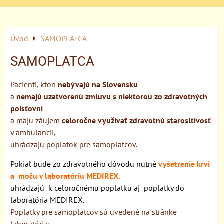
Úvod
SAMOPLATCA
SAMOPLATCA
Pacienti, ktorí
nebývajú na Slovensku
a
nemajú uzatvorenú zmluvu s niektorou zo zdravotných
poisťovní
a majú záujem
celoročne využívať zdravotnú starosltivosť
v ambulancii,
uhrádzajú poplatok pre samoplatcov.
Pokiaľ bude zo zdravotného dôvodu nutné
vyšetrenie krvi
a moču
v laboratóriu MEDIREX
,
uhrádzajú k celoročnému poplatku aj poplatky do
laboratória MEDIREX.
Poplatky pre samoplatcov sú uvedené na stránke
laboratória: