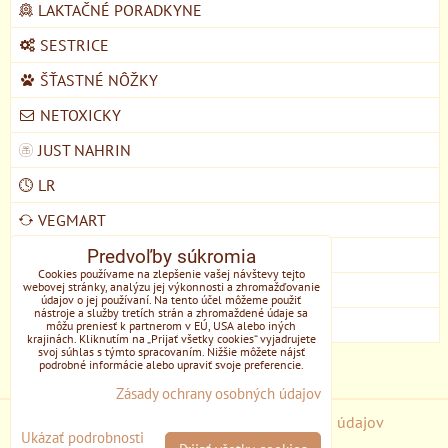
LAKTAČNÉ PORADKYNE
SESTRICE
ŠŤASTNÉ NÔŽKY
NETOXICKY
JUST NAHRIN
LR
VEGMART
Predvoľby súkromia
MYCOMEDICA
Cookies používame na zlepšenie vašej návštevy tejto
webovej stránky, analýzu jej výkonnosti a zhromažďovanie
DOMŠKOLA ŽIVOZEM STUPAVA
údajov o jej používaní. Na tento účel môžeme použiť
nástroje a služby tretích strán a zhromaždené údaje sa
EONE
môžu preniesť k partnerom v EÚ, USA alebo iných
krajinách. Kliknutím na „Prijať všetky cookies“ vyjadrujete
svoj súhlas s týmto spracovaním. Nižšie môžete nájsť
podrobné informácie alebo upraviť svoje preferencie.
Zásady ochrany osobných údajov
Predvoľby súkromia
Zásady ochrany osobných údajov
Ukázať podrobnosti