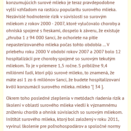
konzumujúcich surové mlieko je teraz pravdepodobne
vyšší vzhľadom na rastúcu popularitu surového mlieka.
Nezávislé hodnotenie rizík v súvislosti so surovým
mliekom z rokov 2000 - 2007, ktoré vylučovalo choroby a
ohniská spojené s freskami, dospelo k záveru, že existuje
„zhruba 1 z 94 000 šancí, že ochoriete na pitie
nepasterizovaného mlieka počas tohto obdobia ... V
priebehu roku 2000 V období rokov 2007 a 2007 bolo 12
hospitalizácií pre choroby spojené so surovým tekutým
mliekom. To je v priemere 1,5 ročne. S približne 9,4
miliónmi ľudí, ktorí pijú surové mlieko, to znamená, že
máte asi 1 zo 6 miliónov šancí, že budete hospitalizovaní
kvôli konzumácii surového mlieka. mlieko "[ 34 ].
Okrem toho posledné zlepšenia v metódach riadenia rizík a
školení v oblasti surového mlieka viedli k významnému
zníženiu chorôb a ohnísk súvisiacich so surovým mliekom.
Inštitút surového mlieka, ktorý bol založený v roku 2011,
vyvinul školenie pre poľnohospodárov a spoločné normy