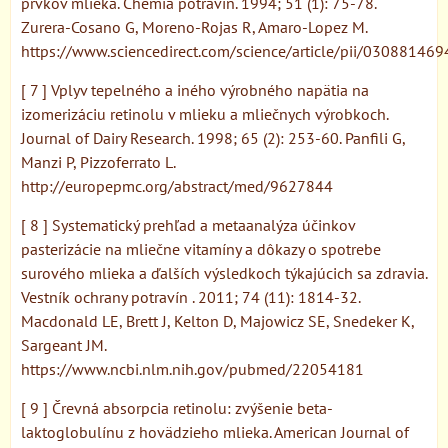
prvkov mlieka. Chémia potravín. 1994; 51 (1): 75-78.
Zurera-Cosano G, Moreno-Rojas R, Amaro-Lopez M.
https://www.sciencedirect.com/science/article/pii/0308814
[ 7 ] Vplyv tepelného a iného výrobného napätia na
izomerizáciu retinolu v mlieku a mliečnych výrobkoch.
Journal of Dairy Research. 1998; 65 (2): 253-60. Panfili G,
Manzi P, Pizzoferrato L.
http://europepmc.org/abstract/med/9627844
[ 8 ] Systematický prehľad a metaanalýza účinkov
pasterizácie na mliečne vitamíny a dôkazy o spotrebe
surového mlieka a ďalších výsledkoch týkajúcich sa zdravia.
Vestník ochrany potravín . 2011; 74 (11): 1814-32.
Macdonald LE, Brett J, Kelton D, Majowicz SE, Snedeker K,
Sargeant JM.
https://www.ncbi.nlm.nih.gov/pubmed/22054181
[ 9 ] Črevná absorpcia retinolu: zvýšenie beta-
laktoglobulínu z hovädzieho mlieka. American Journal of