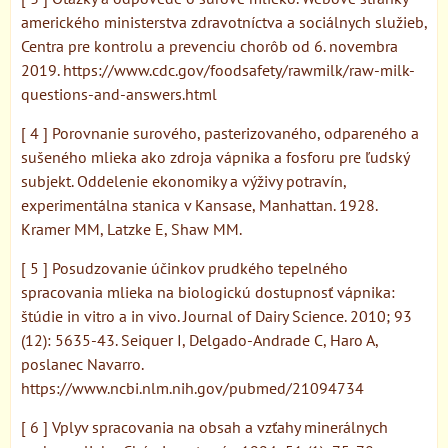
amerického ministerstva zdravotníctva a sociálnych služieb,
Centra pre kontrolu a prevenciu chorôb od 6. novembra
2019. https://www.cdc.gov/foodsafety/rawmilk/raw-milk-
questions-and-answers.html
[ 4 ] Porovnanie surového, pasterizovaného, ​​odpareného a
sušeného mlieka ako zdroja vápnika a fosforu pre ľudský
subjekt. Oddelenie ekonomiky a výživy potravín,
experimentálna stanica v Kansase, Manhattan. 1928.
Kramer MM, Latzke E, Shaw MM.
[ 5 ] Posudzovanie účinkov prudkého tepelného
spracovania mlieka na biologickú dostupnosť vápnika:
štúdie in vitro a in vivo. Journal of Dairy Science. 2010; 93
(12): 5635-43. Seiquer I, Delgado-Andrade C, Haro A,
poslanec Navarro.
https://www.ncbi.nlm.nih.gov/pubmed/21094734
[ 6 ] Vplyv spracovania na obsah a vzťahy minerálnych