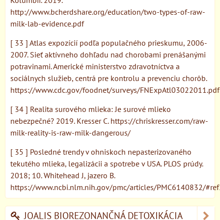
http://www.bcherdshare.org/education/two-types-of-raw-
milk-lab-evidence.pdf
[ 33 ] Atlas expozícií podľa populačného prieskumu, 2006-
2007. Sieť aktívneho dohľadu nad chorobami prenášanými
potravinami. Americké ministerstvo zdravotníctva a
sociálnych služieb, centrá pre kontrolu a prevenciu chorôb.
https://www.cdc.gov/foodnet/surveys/FNExpAtl03022011.pdf
[ 34 ] Realita surového mlieka: Je surové mlieko
nebezpečné? 2019. Kresser C. https://chriskresser.com/raw-
milk-reality-is-raw-milk-dangerous/
[ 35 ] Posledné trendy v ohniskoch nepasterizovaného
tekutého mlieka, legalizácii a spotrebe v USA. PLOS prúdy.
2018; 10. Whitehead J, jazero B.
https://www.ncbi.nlm.nih.gov/pmc/articles/PMC6140832/#re
JOALIS BIOREZONANČNÁ DETOXIKÁCIA