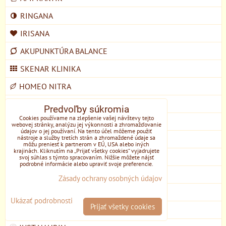
RINGANA
IRISANA
AKUPUNKTÚRA BALANCE
SKENAR KLINIKA
HOMEO NITRA
GREEN WAYS .... .... 0911 631585
Predvoľby súkromia
Cookies používame na zlepšenie vašej návštevy tejto
PLACENTA .... ..... .... 0910 834 804
webovej stránky, analýzu jej výkonnosti a zhromažďovanie
údajov o jej používaní. Na tento účel môžeme použiť
nástroje a služby tretích strán a zhromaždené údaje sa
DULCIA
môžu preniesť k partnerom v EÚ, USA alebo iných
krajinách. Kliknutím na „Prijať všetky cookies“ vyjadrujete
LAKTAČNÉ PORADKYNE
svoj súhlas s týmto spracovaním. Nižšie môžete nájsť
podrobné informácie alebo upraviť svoje preferencie.
SESTRICE
Zásady ochrany osobných údajov
ŠŤASTNÉ NÔŽKY
Ukázať podrobnosti
Prijať všetky cookies
NETOXICKY