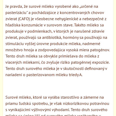
Je pravda, že surové mlieko vyrobené ako „určené na
pasterizáciu" a pochádzajúce z koncentrovaných chovov
zvierat (CAFO) je všeobecne nehygienické a nebezpečné z
hľadiska konzumácie v surovom stave. Takéto mlieko sa
produkuje v podmienkach, v ktorých je narušené zdravie
zvierat, používajú sa antibiotiká, hormóny sa používajú na
stimuláciu vyššej úrovne produkcie mlieka, nadmerné
množstvo hnoja a zodpovedajúca vysoká miera patogénov.
Tento druh mlieka sa obvykle primiešava do mlieka z
viacerých mliekarní, čo zvyšuje riziko patogénnej expozície.
Tento druh surového mlieka je v skutočnosti definovaný v
nariadení o pasterizovanom mlieku triedy A.
Surové mlieko, ktoré sa vyrába starostlivo a zámerne na
priamu ľudskú spotrebu, je však nízkorizikovou potravinou
s vynikajúcimi výživovými výhodami. Tento druh surového
mlieka sa úplne líši od surového mlieka vyrábaného v