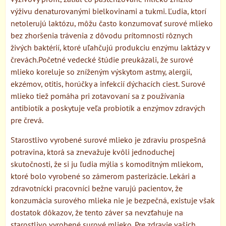
výživu denaturovanými bielkovinami a tukmi. Ľudia, ktorí
netolerujú laktózu, môžu často konzumovať surové mlieko
bez zhoršenia trávenia z dôvodu prítomnosti rôznych
živých baktérií, ktoré uľahčujú produkciu enzýmu laktázy v
črevách.Početné vedecké štúdie preukázali, že surové
mlieko koreluje so zníženým výskytom astmy, alergií,
ekzémov, otitis, horúčky a infekcií dýchacích ciest. Surové
mlieko tiež pomáha pri zotavovaní sa z používania
antibiotík a poskytuje veľa probiotík a enzýmov zdravých
pre črevá.
Starostlivo vyrobené surové mlieko je zdraviu prospešná
potravina, ktorá sa znevažuje kvôli jednoduchej
skutočnosti, že si ju ľudia mýlia s komoditným mliekom,
ktoré bolo vyrobené so zámerom pasterizácie. Lekári a
zdravotnícki pracovníci bežne varujú pacientov, že
konzumácia surového mlieka nie je bezpečná, existuje však
dostatok dôkazov, že tento záver sa nevzťahuje na
starostlivo vyrobené surové mlieko. Pre zdravie vašich