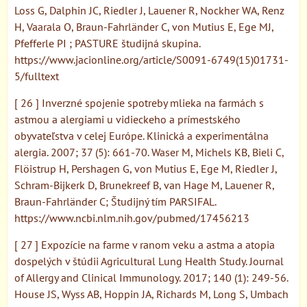
Loss G, Dalphin JC, Riedler J, Lauener R, Nockher WA, Renz
H, Vaarala O, Braun-Fahrländer C, von Mutius E, Ege MJ,
Pfefferle PI ; PASTURE študijná skupina.
https://www.jacionline.org/article/S0091-6749(15)01731-
5/fulltext
[ 26 ] Inverzné spojenie spotreby mlieka na farmách s
astmou a alergiami u vidieckeho a prímestského
obyvateľstva v celej Európe. Klinická a experimentálna
alergia. 2007; 37 (5): 661-70. Waser M, Michels KB, Bieli C,
Flöistrup H, Pershagen G, von Mutius E, Ege M, Riedler J,
Schram-Bijkerk D, Brunekreef B, van Hage M, Lauener R,
Braun-Fahrländer C; Študijný tím PARSIFAL.
https://www.ncbi.nlm.nih.gov/pubmed/17456213
[ 27 ] Expozície na farme v ranom veku a astma a atopia
dospelých v štúdii Agricultural Lung Health Study. Journal
of Allergy and Clinical Immunology. 2017; 140 (1): 249-56.
House JS, Wyss AB, Hoppin JA, Richards M, Long S, Umbach