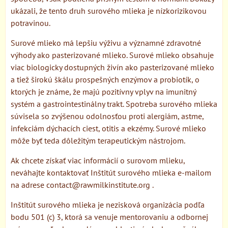
ukázali, že tento druh surového mlieka je nízkorizikovou
potravinou.
Surové mlieko má lepšiu výživu a významné zdravotné
výhody ako pasterizované mlieko. Surové mlieko obsahuje
viac biologicky dostupných živín ako pasterizované mlieko
a tiež širokú škálu prospešných enzýmov a probiotík, o
ktorých je známe, že majú pozitívny vplyv na imunitný
systém a gastrointestinálny trakt. Spotreba surového mlieka
súvisela so zvýšenou odolnosťou proti alergiám, astme,
infekciám dýchacích ciest, otitis a ekzémy. Surové mlieko
môže byť teda dôležitým terapeutickým nástrojom.
Ak chcete získať viac informácií o surovom mlieku,
neváhajte kontaktovať Inštitút surového mlieka e-mailom
na adrese contact@rawmilkinstitute.org .
Inštitút surového mlieka je nezisková organizácia podľa
bodu 501 (c) 3, ktorá sa venuje mentorovaniu a odbornej