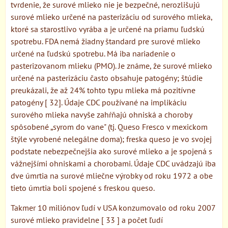
tvrdenie, že surové mlieko nie je bezpečné, nerozlišujú
surové mlieko určené na pasterizáciu od surového mlieka,
ktoré sa starostlivo vyrába a je určené na priamu ľudskú
spotrebu. FDA nemá žiadny štandard pre surové mlieko
určené na ľudskú spotrebu. Má iba nariadenie o
pasterizovanom mlieku (PMO). Je známe, že surové mlieko
určené na pasterizáciu často obsahuje patogény; štúdie
preukázali, že až 24% tohto typu mlieka má pozitívne
patogény [ 32]. Údaje CDC používané na implikáciu
surového mlieka navyše zahŕňajú ohniská a choroby
spôsobené „syrom do vane" (tj. Queso Fresco v mexickom
štýle vyrobené nelegálne doma); freska queso je vo svojej
podstate nebezpečnejšia ako surové mlieko a je spojená s
vážnejšími ohniskami a chorobami. Údaje CDC uvádzajú iba
dve úmrtia na surové mliečne výrobky od roku 1972 a obe
tieto úmrtia boli spojené s freskou queso.
Takmer 10 miliónov ľudí v USA konzumovalo od roku 2007
surové mlieko pravidelne [ 33 ] a počet ľudí