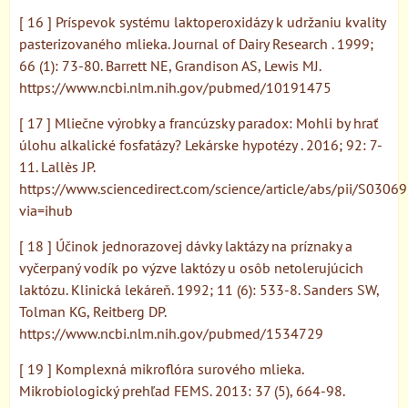
[ 16 ] Príspevok systému laktoperoxidázy k udržaniu kvality
pasterizovaného mlieka. Journal of Dairy Research . 1999;
66 (1): 73-80. Barrett NE, Grandison AS, Lewis MJ.
https://www.ncbi.nlm.nih.gov/pubmed/10191475
[ 17 ] Mliečne výrobky a francúzsky paradox: Mohli by hrať
úlohu alkalické fosfatázy? Lekárske hypotézy . 2016; 92: 7-
11. Lallès JP.
https://www.sciencedirect.com/science/article/abs/pii/S03
via=ihub
[ 18 ] Účinok jednorazovej dávky laktázy na príznaky a
vyčerpaný vodík po výzve laktózy u osôb netolerujúcich
laktózu. Klinická lekáreň. 1992; 11 (6): 533-8. Sanders SW,
Tolman KG, Reitberg DP.
https://www.ncbi.nlm.nih.gov/pubmed/1534729
[ 19 ] Komplexná mikroflóra surového mlieka.
Mikrobiologický prehľad FEMS. 2013: 37 (5), 664-98.