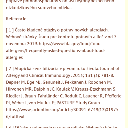
príprave poľnohospodárov v oblasti výroby bezpečného
nízkorizikového surového mlieka.
Referencie
[ 1 ] Často kladené otázky o potravinových alergiách.
Webové stránky Úradu pre kontrolu potravín a liečiv od 7.
novembra 2019. https://www.fda.gov/food/food-
allergens/frequently-asked-questions-about-food-
allergies
[ 2 ] Atopická senzibilizácia v prvom roku života. Journal of
Allergy and Clinical Immunology . 2013; 131 (3): 781-8.
Depner M, Ege MJ, Genuneit J, Pekkanen J, Roponen M,
Hirvonen MR, Dalphin JC, Kaulek V, Krauss-Etschmann S,
Riedler J, Braun-Fahrländer C, Roduit C, Lauener R, Pfefferle
PI, Weber J, von Mutius E; PASTURE Study Group.
https://www.jacionline.org/article/S0091-6749(12)01975-
6/fulltext
[ 3 ] Otázky a odpovede o surové mlieko. Webové stránky