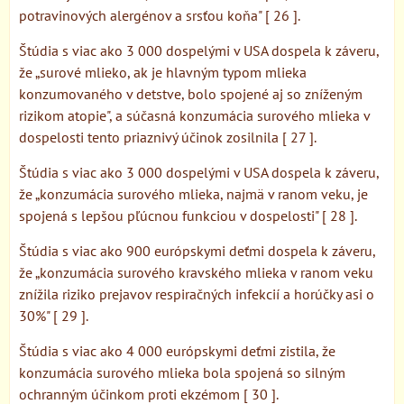
potravinových alergénov a srsťou koňa" [ 26 ].
Štúdia s viac ako 3 000 dospelými v USA dospela k záveru,
že „surové mlieko, ak je hlavným typom mlieka
konzumovaného v detstve, bolo spojené aj so zníženým
rizikom atopie", a súčasná konzumácia surového mlieka v
dospelosti tento priaznivý účinok zosilnila [ 27 ].
Štúdia s viac ako 3 000 dospelými v USA dospela k záveru,
že „konzumácia surového mlieka, najmä v ranom veku, je
spojená s lepšou pľúcnou funkciou v dospelosti" [ 28 ].
Štúdia s viac ako 900 európskymi deťmi dospela k záveru,
že „konzumácia surového kravského mlieka v ranom veku
znížila riziko prejavov respiračných infekcií a horúčky asi o
30%" [ 29 ].
Štúdia s viac ako 4 000 európskymi deťmi zistila, že
konzumácia surového mlieka bola spojená so silným
ochranným účinkom proti ekzémom [ 30 ].