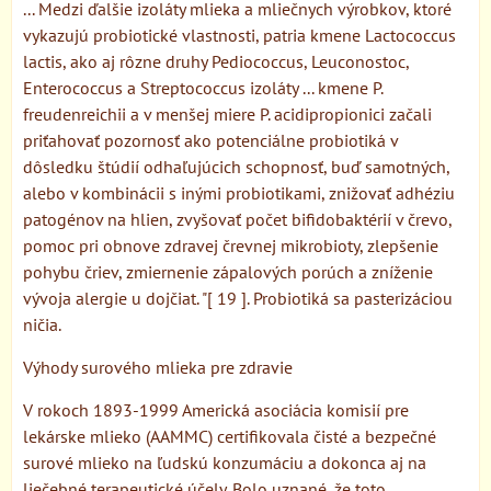
... Medzi ďalšie izoláty mlieka a mliečnych výrobkov, ktoré
vykazujú probiotické vlastnosti, patria kmene Lactococcus
lactis, ako aj rôzne druhy Pediococcus, Leuconostoc,
Enterococcus a Streptococcus izoláty ... kmene P.
freudenreichii a v menšej miere P. acidipropionici začali
priťahovať pozornosť ako potenciálne probiotiká v
dôsledku štúdií odhaľujúcich schopnosť, buď samotných,
alebo v kombinácii s inými probiotikami, znižovať adhéziu
patogénov na hlien, zvyšovať počet bifidobaktérií v črevo,
pomoc pri obnove zdravej črevnej mikrobioty, zlepšenie
pohybu čriev, zmiernenie zápalových porúch a zníženie
vývoja alergie u dojčiat. "[ 19 ]. Probiotiká sa pasterizáciou
ničia.
Výhody surového mlieka pre zdravie
V rokoch 1893-1999 Americká asociácia komisií pre
lekárske mlieko (AAMMC) certifikovala čisté a bezpečné
surové mlieko na ľudskú konzumáciu a dokonca aj na
liečebné terapeutické účely. Bolo uznané, že toto