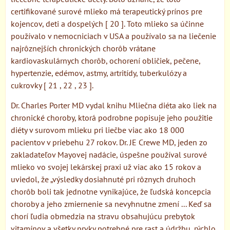
certifikované surové mlieko má terapeutický prínos pre
kojencov, deti a dospelých [ 20 ]. Toto mlieko sa účinne
používalo v nemocniciach v USA a používalo sa na liečenie
najrôznejších chronických chorôb vrátane
kardiovaskulárnych chorôb, ochorení obličiek, pečene,
hypertenzie, edémov, astmy, artritídy, tuberkulózy a
cukrovky [ 21 , 22 , 23 ].
Dr. Charles Porter MD vydal knihu Mliečna diéta ako liek na
chronické choroby, ktorá podrobne popisuje jeho použitie
diéty v surovom mlieku pri liečbe viac ako 18 000
pacientov v priebehu 27 rokov. Dr. JE Crewe MD, jeden zo
zakladateľov Mayovej nadácie, úspešne používal surové
mlieko vo svojej lekárskej praxi už viac ako 15 rokov a
uviedol, že „výsledky dosiahnuté pri rôznych druhoch
chorôb boli tak jednotne vynikajúce, že ľudská koncepcia
choroby a jeho zmiernenie sa nevyhnutne zmení ... Keď sa
chorí ľudia obmedzia na stravu obsahujúcu prebytok
vitamínov a všetky prvky potrebné pre rast a údržbu, rýchlo