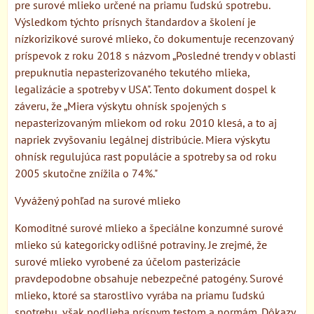
pre surové mlieko určené na priamu ľudskú spotrebu.
Výsledkom týchto prísnych štandardov a školení je
nízkorizikové surové mlieko, čo dokumentuje recenzovaný
príspevok z roku 2018 s názvom „Posledné trendy v oblasti
prepuknutia nepasterizovaného tekutého mlieka,
legalizácie a spotreby v USA". Tento dokument dospel k
záveru, že „Miera výskytu ohnísk spojených s
nepasterizovaným mliekom od roku 2010 klesá, a to aj
napriek zvyšovaniu legálnej distribúcie. Miera výskytu
ohnísk regulujúca rast populácie a spotreby sa od roku
2005 skutočne znížila o 74%."
Vyvážený pohľad na surové mlieko
Komoditné surové mlieko a špeciálne konzumné surové
mlieko sú kategoricky odlišné potraviny. Je zrejmé, že
surové mlieko vyrobené za účelom pasterizácie
pravdepodobne obsahuje nebezpečné patogény. Surové
mlieko, ktoré sa starostlivo vyrába na priamu ľudskú
spotrebu, však podlieha prísnym testom a normám. Dôkazy