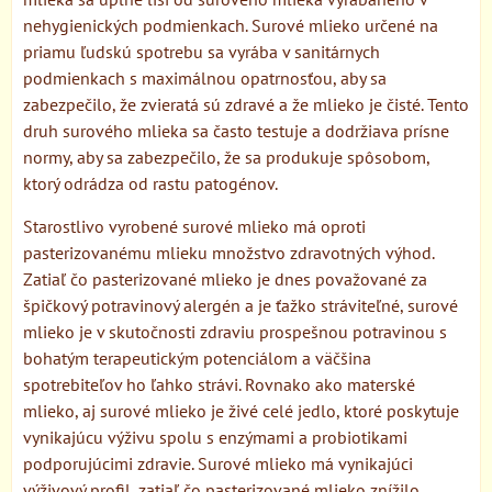
nehygienických podmienkach. Surové mlieko určené na
priamu ľudskú spotrebu sa vyrába v sanitárnych
podmienkach s maximálnou opatrnosťou, aby sa
zabezpečilo, že zvieratá sú zdravé a že mlieko je čisté. Tento
druh surového mlieka sa často testuje a dodržiava prísne
normy, aby sa zabezpečilo, že sa produkuje spôsobom,
ktorý odrádza od rastu patogénov.
Starostlivo vyrobené surové mlieko má oproti
pasterizovanému mlieku množstvo zdravotných výhod.
Zatiaľ čo pasterizované mlieko je dnes považované za
špičkový potravinový alergén a je ťažko stráviteľné, surové
mlieko je v skutočnosti zdraviu prospešnou potravinou s
bohatým terapeutickým potenciálom a väčšina
spotrebiteľov ho ľahko strávi. Rovnako ako materské
mlieko, aj surové mlieko je živé celé jedlo, ktoré poskytuje
vynikajúcu výživu spolu s enzýmami a probiotikami
podporujúcimi zdravie. Surové mlieko má vynikajúci
výživový profil, zatiaľ čo pasterizované mlieko znížilo