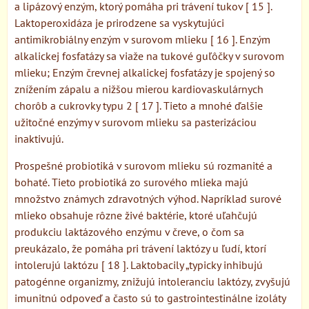
a lipázový enzým, ktorý pomáha pri trávení tukov [ 15 ].
Laktoperoxidáza je prirodzene sa vyskytujúci
antimikrobiálny enzým v surovom mlieku [ 16 ]. Enzým
alkalickej fosfatázy sa viaže na tukové guľôčky v surovom
mlieku; Enzým črevnej alkalickej fosfatázy je spojený so
znížením zápalu a nižšou mierou kardiovaskulárnych
chorôb a cukrovky typu 2 [ 17 ]. Tieto a mnohé ďalšie
užitočné enzýmy v surovom mlieku sa pasterizáciou
inaktivujú.
Prospešné probiotiká v surovom mlieku sú rozmanité a
bohaté. Tieto probiotiká zo surového mlieka majú
množstvo známych zdravotných výhod. Napríklad surové
mlieko obsahuje rôzne živé baktérie, ktoré uľahčujú
produkciu laktázového enzýmu v čreve, o čom sa
preukázalo, že pomáha pri trávení laktózy u ľudí, ktorí
intolerujú laktózu [ 18 ]. Laktobacily „typicky inhibujú
patogénne organizmy, znižujú intoleranciu laktózy, zvyšujú
imunitnú odpoveď a často sú to gastrointestinálne izoláty