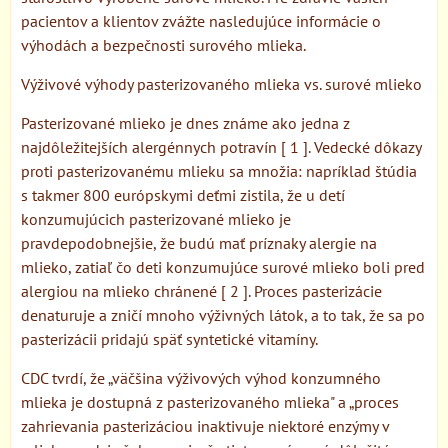
pacientov a klientov zvážte nasledujúce informácie o
výhodách a bezpečnosti surového mlieka.
Výživové výhody pasterizovaného mlieka vs. surové mlieko
Pasterizované mlieko je dnes známe ako jedna z
najdôležitejších alergénnych potravín [ 1 ]. Vedecké dôkazy
proti pasterizovanému mlieku sa množia: napríklad štúdia
s takmer 800 európskymi deťmi zistila, že u detí
konzumujúcich pasterizované mlieko je
pravdepodobnejšie, že budú mať príznaky alergie na
mlieko, zatiaľ čo deti konzumujúce surové mlieko boli pred
alergiou na mlieko chránené [ 2 ]. Proces pasterizácie
denaturuje a zničí mnoho výživných látok, a to tak, že sa po
pasterizácii pridajú späť syntetické vitamíny.
CDC tvrdí, že „väčšina výživových výhod konzumného
mlieka je dostupná z pasterizovaného mlieka" a „proces
zahrievania pasterizáciou inaktivuje niektoré enzýmy v