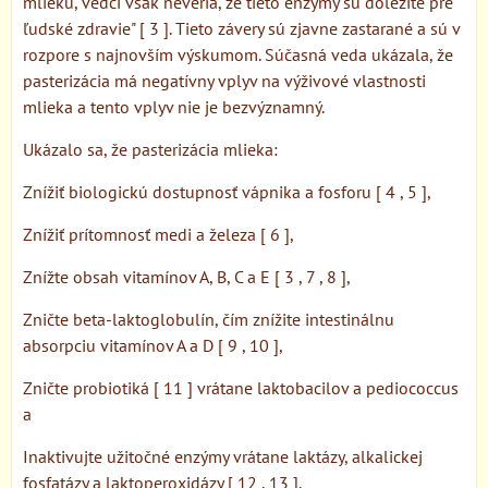
mlieku, vedci však neveria, že tieto enzýmy sú dôležité pre
ľudské zdravie" [ 3 ]. Tieto závery sú zjavne zastarané a sú v
rozpore s najnovším výskumom. Súčasná veda ukázala, že
pasterizácia má negatívny vplyv na výživové vlastnosti
mlieka a tento vplyv nie je bezvýznamný.
Ukázalo sa, že pasterizácia mlieka:
Znížiť biologickú dostupnosť vápnika a fosforu [ 4 , 5 ],
Znížiť prítomnosť medi a železa [ 6 ],
Znížte obsah vitamínov A, B, C a E [ 3 , 7 , 8 ],
Zničte beta-laktoglobulín, čím znížite intestinálnu
absorpciu vitamínov A a D [ 9 , 10 ],
Zničte probiotiká [ 11 ] vrátane laktobacilov a pediococcus
a
Inaktivujte užitočné enzýmy vrátane laktázy, alkalickej
fosfatázy a laktoperoxidázy [ 12 , 13 ].