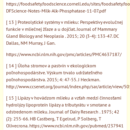
https://foodsafety.foodscience.cornell.edu/sites/foodsafety.f
DFScience-Notes-Milk-Alk-Phosphatase-11-07.pdf
[ 13 ] Proteolytické systémy v mlieku: Perspektívy evolučnej
funkcie v mliečnej žľaze a u dojčiat. Journal of Mammary
Gland Biology and Neoplasia . 2015; 20 (3-4): 133-47. DC
Dallas, NM Murray, J Gan.
https://www.ncbi.nlm.nih.gov/pmc/articles/PMC4637187/
[ 14 ] Úloha stromov a pastvín v ekologickom
poľnohospodárstve. Výskum trvalo udržateľného
poľnohospodárstva. 2015; 4: 47-55. J Heckman.
http://www.ccsenet.org/journal/index.php/sar/article/view/5
[ 15 ] Lipázy v hovädzom mlieku a vzťah medzi činnosťami
hydrolýzy lipoproteín lipázy a tributyrátu v smotane a
odstredenom mlieku. Journal of Dairy Research . 1975; 42
(2): 255-66. HB Castberg, T Egelrud, P Solberg, T
Olivecrona. https://www.ncbi.nlm.nih.gov/pubmed/237941