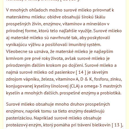
V mnohých ohľadoch možno surové mlieko prirovnať k
materskému mlieku: obidve obsahujú širokú škálu
prospešných živín, enzýmov, vitamínov a minerálov v
prírodnej forme, ktorú telo najľahšie využije. Surové mlieko
aj materské mlieko sú navrhnuté tak, aby poskytovali
vynikajúcu výživu a posilňovali imunitný systém.
Všeobecne sa uznáva, že materské mlieko je najlepším
krmivom pre prvé roky života, avšak surové mlieko je
prirodzeným ďalším krokom po dojčení. Surové mlieko a
najmä surové mlieko od pasienkov [ 14 ] je skvelým
zdrojom vápniku, železa, vitamínov A, D & K, fosforu, zinku,
konjugovanej kyseliny linolovej (CLA) a omega-3 mastných
kyselín a mnohých ďalších. prospešné enzýmy a probiotiká.
Surové mlieko obsahuje mnoho druhov prospešných
enzýmov, napriek tomu sa tieto enzýmy deaktivujú
pasterizáciou. Napríklad surové mlieko obsahuje
proteázový enzým, ktorý pomáha pri trávení bielkovín [ 13 ],