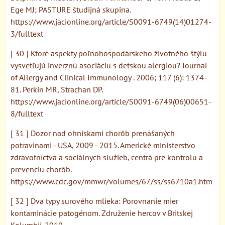
Ege MJ; PASTURE študijná skupina.
https://www.jacionline.org/article/S0091-6749(14)01274-
3/fulltext
[ 30 ] Ktoré aspekty poľnohospodárskeho životného štýlu
vysvetľujú inverznú asociáciu s detskou alergiou? Journal
of Allergy and Clinical Immunology . 2006; 117 (6): 1374-
81. Perkin MR, Strachan DP.
https://www.jacionline.org/article/S0091-6749(06)00651-
8/fulltext
[ 31 ] Dozor nad ohniskami chorôb prenášaných
potravinami - USA, 2009 - 2015. Americké ministerstvo
zdravotníctva a sociálnych služieb, centrá pre kontrolu a
prevenciu chorôb.
https://www.cdc.gov/mmwr/volumes/67/ss/ss6710a1.htm
[ 32 ] Dva typy surového mlieka: Porovnanie mier
kontaminácie patogénom. Združenie hercov v Britskej
Kolumbii. 2019.