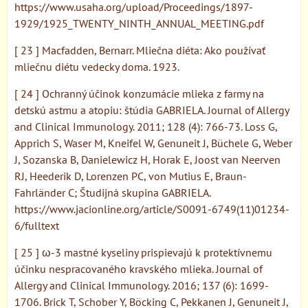
https://www.usaha.org/upload/Proceedings/1897-
1929/1925_TWENTY_NINTH_ANNUAL_MEETING.pdf
[ 23 ] Macfadden, Bernarr. Mliečna diéta: Ako používať
mliečnu diétu vedecky doma. 1923.
[ 24 ] Ochranný účinok konzumácie mlieka z farmy na
detskú astmu a atopiu: štúdia GABRIELA. Journal of Allergy
and Clinical Immunology. 2011; 128 (4): 766-73. Loss G,
Apprich S, Waser M, Kneifel W, Genuneit J, Büchele G, Weber
J, Sozanska B, Danielewicz H, Horak E, Joost van Neerven
RJ, Heederik D, Lorenzen PC, von Mutius E, Braun-
Fahrländer C; Študijná skupina GABRIELA.
https://www.jacionline.org/article/S0091-6749(11)01234-
6/fulltext
[ 25 ] ω-3 mastné kyseliny prispievajú k protektívnemu
účinku nespracovaného kravského mlieka. Journal of
Allergy and Clinical Immunology. 2016; 137 (6): 1699-
1706. Brick T, Schober Y, Böcking C, Pekkanen J, Genuneit J,