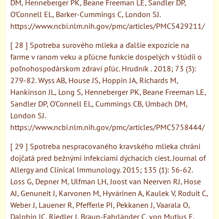
DM, Henneberger PK, Beane Freeman LE, Sandler DP,
O'Connell EL, Barker-Cummings C, London SJ.
https://www.ncbi.nlm.nih.gov/pmc/articles/PMC5429211/
[ 28 ] Spotreba surového mlieka a ďalšie expozície na
farme v ranom veku a pľúcne funkcie dospelých v štúdii o
poľnohospodárskom zdraví pľúc. Hrudník . 2018; 73 (3):
279-82. Wyss AB, House JS, Hoppin JA, Richards M,
Hankinson JL, Long S, Henneberger PK, Beane Freeman LE,
Sandler DP, O'Connell EL, Cummings CB, Umbach DM,
London SJ.
https://www.ncbi.nlm.nih.gov/pmc/articles/PMC5758444/
[ 29 ] Spotreba nespracovaného kravského mlieka chráni
dojčatá pred bežnými infekciami dýchacích ciest. Journal of
Allergy and Clinical Immunology. 2015; 135 (1): 56-62.
Loss G, Depner M, Ulfman LH, Joost van Neerven RJ, Hose
AJ, Genuneit J, Karvonen M, Hyvärinen A, Kaulek V, Roduit C,
Weber J, Lauener R, Pfefferle PI, Pekkanen J, Vaarala O,
Dalphin JC, Riedler J, Braun-Fahrländer C, von Mutius E,