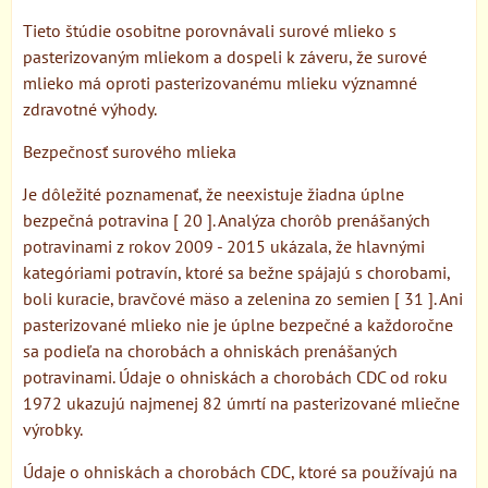
Tieto štúdie osobitne porovnávali surové mlieko s
pasterizovaným mliekom a dospeli k záveru, že surové
mlieko má oproti pasterizovanému mlieku významné
zdravotné výhody.
Bezpečnosť surového mlieka
Je dôležité poznamenať, že neexistuje žiadna úplne
bezpečná potravina [ 20 ]. Analýza chorôb prenášaných
potravinami z rokov 2009 - 2015 ukázala, že hlavnými
kategóriami potravín, ktoré sa bežne spájajú s chorobami,
boli kuracie, bravčové mäso a zelenina zo semien [ 31 ]. Ani
pasterizované mlieko nie je úplne bezpečné a každoročne
sa podieľa na chorobách a ohniskách prenášaných
potravinami. Údaje o ohniskách a chorobách CDC od roku
1972 ukazujú najmenej 82 úmrtí na pasterizované mliečne
výrobky.
Údaje o ohniskách a chorobách CDC, ktoré sa používajú na