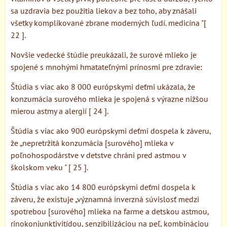
sa uzdravia bez použitia liekov a bez toho, aby znášali
všetky komplikované zbrane moderných ľudí. medicína "[
22 ].
Novšie vedecké štúdie preukázali, že surové mlieko je
spojené s mnohými hmatateľnými prínosmi pre zdravie:
Štúdia s viac ako 8 000 európskymi deťmi ukázala, že
konzumácia surového mlieka je spojená s výrazne nižšou
mierou astmy a alergií [ 24 ].
Štúdia s viac ako 900 európskymi deťmi dospela k záveru,
že „nepretržitá konzumácia [surového] mlieka v
poľnohospodárstve v detstve chráni pred astmou v
školskom veku " [ 25 ].
Štúdia s viac ako 14 800 európskymi deťmi dospela k
záveru, že existuje „významná inverzná súvislosť medzi
spotrebou [surového] mlieka na farme a detskou astmou,
rinokonjunktivitídou, senzibilizáciou na peľ, kombináciou