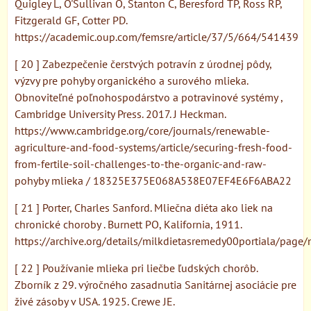
Quigley L, O'Sullivan O, Stanton C, Beresford TP, Ross RP,
Fitzgerald GF, Cotter PD.
https://academic.oup.com/femsre/article/37/5/664/541439
[ 20 ] Zabezpečenie čerstvých potravín z úrodnej pôdy,
výzvy pre pohyby organického a surového mlieka.
Obnoviteľné poľnohospodárstvo a potravinové systémy ,
Cambridge University Press. 2017. J Heckman.
https://www.cambridge.org/core/journals/renewable-
agriculture-and-food-systems/article/securing-fresh-food-
from-fertile-soil-challenges-to-the-organic-and-raw-
pohyby mlieka / 18325E375E068A538E07EF4E6F6ABA22
[ 21 ] Porter, Charles Sanford. Mliečna diéta ako liek na
chronické choroby . Burnett PO, Kalifornia, 1911.
https://archive.org/details/milkdietasremedy00portiala/page/
[ 22 ] Používanie mlieka pri liečbe ľudských chorôb.
Zborník z 29. výročného zasadnutia Sanitárnej asociácie pre
živé zásoby v USA. 1925. Crewe JE.