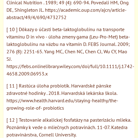
Clinical Nutrition . 1989; 49 (4): 690-94. Povedali HM, Ong
DE, Shingleton JL. https://academic.oup.com/ajcn/article-
abstract/49/4/690/4732752
[ 10 ] Dôkazy o účasti beta-laktoglobulínu na transporte
vitamínu D in vivo - úloha zmeny gama (Leu-Pro-Met) beta-
laktoglobulínu na väzbu na vitamín D. FEBS Journal. 2009;
276 (8): 2251-65. Yang MC, Chen NC, Chen CJ, Wu CY, Mao
SJ.
https://febs.onlinelibrary.wiley.com/doi/full/10.1111/j.1742-
4658.2009.06953.x
[ 11 ] Rastúca úloha probiotík. Harvardské pánske
zdravotné hodinky . 2018. Harvardská lekárska škola.
https://www.health.harvard.edu/staying-healthy/the-
growing-role-of- probiotics
[ 12 ] Testovanie alkalickej fosfatázy na pasterizáciu mlieka.
Poznámky k vede o mliečnych potravinách. 11-07. Katedra
potravinárstva, Cornell University.