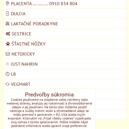
PLACENTA .... ..... .... 0910 834 804
DULCIA
LAKTAČNÉ PORADKYNE
SESTRICE
ŠŤASTNÉ NÔŽKY
NETOXICKY
JUST NAHRIN
LR
VEGMART
Predvoľby súkromia
MYCOMEDICA
Cookies používame na zlepšenie vašej návštevy tejto
webovej stránky, analýzu jej výkonnosti a zhromažďovanie
DOMŠKOLA ŽIVOZEM STUPAVA
údajov o jej používaní. Na tento účel môžeme použiť
nástroje a služby tretích strán a zhromaždené údaje sa
EONE
môžu preniesť k partnerom v EÚ, USA alebo iných
krajinách. Kliknutím na „Prijať všetky cookies“ vyjadrujete
svoj súhlas s týmto spracovaním. Nižšie môžete nájsť
podrobné informácie alebo upraviť svoje preferencie.