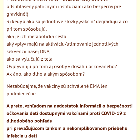
odsúhlasený patričnými inštitúciami ako bezpečný pre
gravidné!)
3) kedy a ako sa jednotlivé zložky „vakcín" degradujú a čo
pri tom spôsobujú,
aká je ich metabolická cesta
aký vplyv majú na aktiváciu/utlmovanie jednotlivých
sekvencií našej DNA,
ako sa vylučujú z tela
Ovplyvňujú pri tom aj osoby v dosahu očkovaného?
Ak áno, ako dlho a akým spôsobom?
Nezabúdajme, že vakcíny sú schválené EMA len
podmienečne.
A preto, vzhľadom na nedostatok informácii o bezpečnosti
očkovania detí dostupnými vakcínami proti COVID-19 z
dlhodobého pohľadu
pri prevažujúcom ľahkom a nekomplikovanom priebehu
infekcie u detí