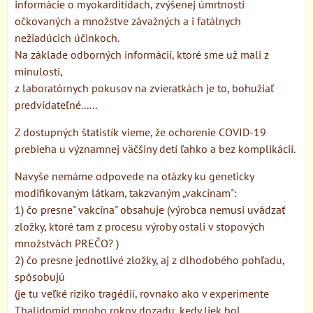
informácie o myokarditídach, zvýšenej úmrtnosti
očkovaných a množstve závažných a i fatálnych
nežiadúcich účinkoch.
Na základe odborných informácií, ktoré sme už mali z
minulosti,
z laboratórnych pokusov na zvieratkách je to, bohužiaľ
predvídateľné......
Z dostupných štatistík vieme, že ochorenie COVID-19
prebieha u významnej väčšiny detí ľahko a bez komplikácií.
Navyše nemáme odpovede na otázky ku geneticky
modifikovaným látkam, takzvaným „vakcínam":
1) čo presne" vakcína" obsahuje (výrobca nemusi uvádzať
zložky, ktoré tam z procesu výroby ostali v stopových
množstvách PREČO? )
2) čo presne jednotlivé zložky, aj z dlhodobého pohľadu,
spôsobujú
(je tu veľké riziko tragédií, rovnako ako v experimente
Thalidomid mnoho rokov dozadu, kedy liek bol