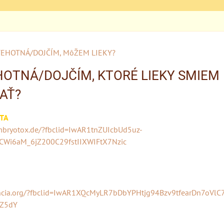
EHOTNÁ/DOJČÍM, MôŽEM LIEKY?
OTNÁ/DOJČÍM, KTORÉ LIEKY SMIEM
AŤ?
TA
mbryotox.de/?fbclid=IwAR1tnZUIcbUd5uz-
Wi6aM_6jZ200C29fstIIXWIFtX7Nzic
tancia.org/?fbclid=IwAR1XQcMyLR7bDbYPHtjg94Bzv9tfearDn7oVlC
Z5dY