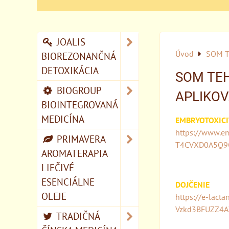
JOALIS
Úvod
SOM T
BIOREZONANČNÁ
DETOXIKÁCIA
SOM TEH
BIOGROUP
APLIKOV
BIOINTEGROVANÁ
MEDICÍNA
EMBRYOTOXICI
https://www.e
PRIMAVERA
T4CVXD0A5Q9C
AROMATERAPIA
LIEČIVÉ
ESENCIÁLNE
DOJČENIE
OLEJE
https://e-lac
Vzkd3BFUZZ4A
TRADIČNÁ