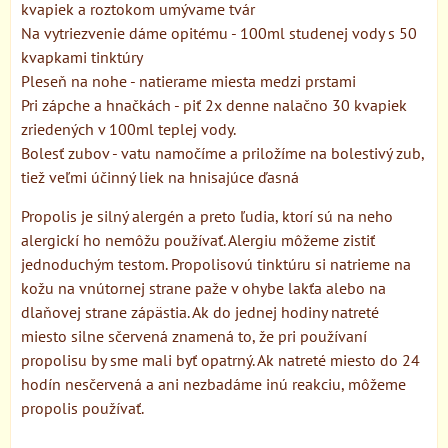
kvapiek a roztokom umývame tvár
Na vytriezvenie dáme opitému - 100ml studenej vody s 50
kvapkami tinktúry
Pleseň na nohe - natierame miesta medzi prstami
Pri zápche a hnačkách - piť 2x denne nalačno 30 kvapiek
zriedených v 100ml teplej vody.
Bolesť zubov - vatu namočíme a priložíme na bolestivý zub,
tiež veľmi účinný liek na hnisajúce ďasná
Propolis je silný alergén a preto ľudia, ktorí sú na neho
alergickí ho nemôžu používať. Alergiu môžeme zistiť
jednoduchým testom. Propolisovú tinktúru si natrieme na
kožu na vnútornej strane paže v ohybe lakťa alebo na
dlaňovej strane zápästia. Ak do jednej hodiny natreté
miesto silne sčervená znamená to, že pri používaní
propolisu by sme mali byť opatrný. Ak natreté miesto do 24
hodín nesčervená a ani nezbadáme inú reakciu, môžeme
propolis používať.