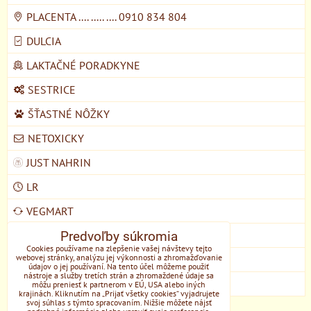
PLACENTA .... ..... .... 0910 834 804
DULCIA
LAKTAČNÉ PORADKYNE
SESTRICE
ŠŤASTNÉ NÔŽKY
NETOXICKY
JUST NAHRIN
LR
VEGMART
MYCOMEDICA
Predvoľby súkromia
Cookies používame na zlepšenie vašej návštevy tejto
webovej stránky, analýzu jej výkonnosti a zhromažďovanie
DOMŠKOLA ŽIVOZEM STUPAVA
údajov o jej používaní. Na tento účel môžeme použiť
nástroje a služby tretích strán a zhromaždené údaje sa
EONE
môžu preniesť k partnerom v EÚ, USA alebo iných
krajinách. Kliknutím na „Prijať všetky cookies“ vyjadrujete
svoj súhlas s týmto spracovaním. Nižšie môžete nájsť