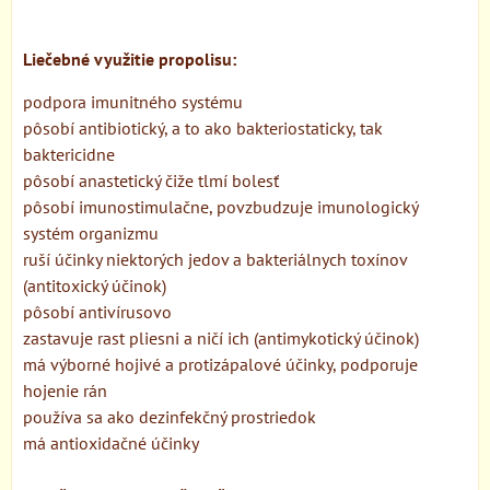
Liečebné využitie propolisu:
podpora imunitného systému
pôsobí antibiotický, a to ako bakteriostaticky, tak
baktericidne
pôsobí anastetický čiže tlmí bolesť
pôsobí imunostimulačne, povzbudzuje imunologický
systém organizmu
ruší účinky niektorých jedov a bakteriálnych toxínov
(antitoxický účinok)
pôsobí antivírusovo
zastavuje rast pliesni a ničí ich (antimykotický účinok)
má výborné hojivé a protizápalové účinky, podporuje
hojenie rán
používa sa ako dezinfekčný prostriedok
má antioxidačné účinky