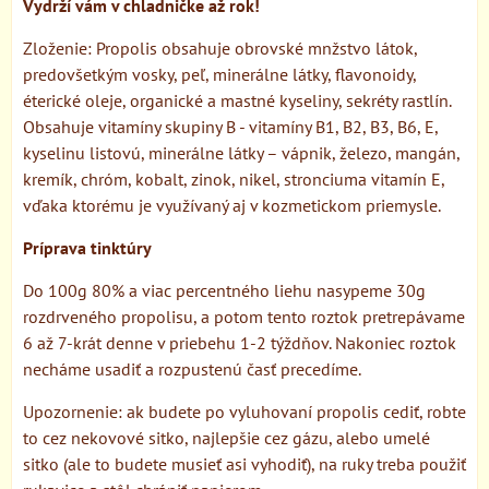
Vydrží vám v chladničke až rok!
Zloženie: Propolis obsahuje obrovské mnžstvo látok,
predovšetkým vosky, peľ, minerálne látky, flavonoidy,
éterické oleje, organické a mastné kyseliny, sekréty rastlín.
Obsahuje vitamíny skupiny B - vitamíny B1, B2, B3, B6, E,
kyselinu listovú, minerálne látky – vápnik, železo, mangán,
kremík, chróm, kobalt, zinok, nikel, stronciuma vitamín E,
vďaka ktorému je využívaný aj v kozmetickom priemysle.
Príprava tinktúry
Do 100g 80% a viac percentného liehu nasypeme 30g
rozdrveného propolisu, a potom tento roztok pretrepávame
6 až 7-krát denne v priebehu 1-2 týždňov. Nakoniec roztok
necháme usadiť a rozpustenú časť precedíme.
Upozornenie: ak budete po vyluhovaní propolis cediť, robte
to cez nekovové sitko, najlepšie cez gázu, alebo umelé
sitko (ale to budete musieť asi vyhodiť), na ruky treba použiť