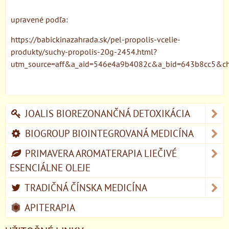
upravené podľa:
https://babickinazahrada.sk/pel-propolis-vcelie-
produkty/suchy-propolis-20g-2454.html?
utm_source=aff&a_aid=546e4a9b4082c&a_bid=643b8cc5&c
JOALIS BIOREZONANČNÁ DETOXIKÁCIA
BIOGROUP BIOINTEGROVANÁ MEDICÍNA
PRIMAVERA AROMATERAPIA LIEČIVÉ
ESENCIÁLNE OLEJE
TRADIČNÁ ČÍNSKA MEDICÍNA
APITERAPIA