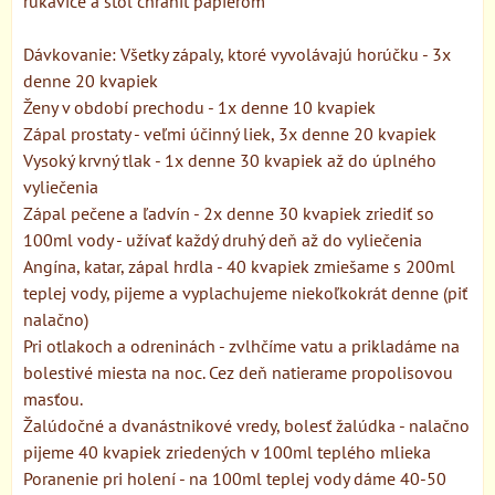
rukavice a stôl chrániť papierom
Dávkovanie: Všetky zápaly, ktoré vyvolávajú horúčku - 3x
denne 20 kvapiek
Ženy v období prechodu - 1x denne 10 kvapiek
Zápal prostaty - veľmi účinný liek, 3x denne 20 kvapiek
Vysoký krvný tlak - 1x denne 30 kvapiek až do úplného
vyliečenia
Zápal pečene a ľadvín - 2x denne 30 kvapiek zriediť so
100ml vody - užívať každý druhý deň až do vyliečenia
Angína, katar, zápal hrdla - 40 kvapiek zmiešame s 200ml
teplej vody, pijeme a vyplachujeme niekoľkokrát denne (piť
nalačno)
Pri otlakoch a odreninách - zvlhčíme vatu a prikladáme na
bolestivé miesta na noc. Cez deň natierame propolisovou
masťou.
Žalúdočné a dvanástnikové vredy, bolesť žalúdka - nalačno
pijeme 40 kvapiek zriedených v 100ml teplého mlieka
Poranenie pri holení - na 100ml teplej vody dáme 40-50