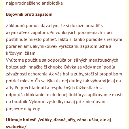
najprírodnejšieho antibiotika
Bojovník proti zápalom
Základnú pomoc dáva tým, že si dokáže poradiť s
akýmkoľvek zápalom. Pri vonkajších poraneniach stačí
postihnuté miesto potrieť. Takto si ľahko poradíte s reznými
poraneniami, akýmikoľvek vyrážkami, zápalom ucha a
kŕčovými žilami.
Vnútorné použitie sa odporúča pri silných menštruačných
bolestiach, hnačke či chrípke. Dávka sa vždy mení podľa
závažnosti ochorenia. Ak vás bolia zuby, stačí si propolisom
potrieť miesto. Čo sa týka ústnej dutiny, tak výborný je aj na
afty. Pri prechladnutí a respiračných ťažkostiach sa
odporúča kloktanie rozriedenej tinktúry a aplikovanie masti
na hrudník. Výborné výsledky má aj pri zmierňovaní
prejavov migrény.
Utlmuje bolesť /zúbky, ďasná, afty, zápal uška, ale aj
svalovica/