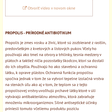
Otvoriť video v novom okne
PROPOLIS - PRÍRODNÉ ANTIBIOTIKUM
Propolis je zmes vosku a živíc, ktoré sú zozbierané z rastlín,
predovšetkým z kvetových a listových pukov. Včely ho
používajú ako tmel na otvory a trhlinky, tesnia medzery v
plátoch a taktiež ničia pozostatky škodcov, ktorí sa dostali
do ich obydlia. Používajú ho ako stavebnú a ochrannú
látku, k oprave plástov. Ochranná funkcia propolisu
spočíva jednak v tom že sa vytvorí tepelne izolačná vrstva
na stenách úľu ako aj v tom, že teplom sa z tejto
propolisovej vrstvy uvoľňujú prchavé látky ktoré v úli
vytvárajú antibakteriálnu atmosféru, ktorá zabraňuje
množeniu mikroorganizmov. Silné antiseptické účinky
priniesli tomuto včeliemu produktu pozíciu